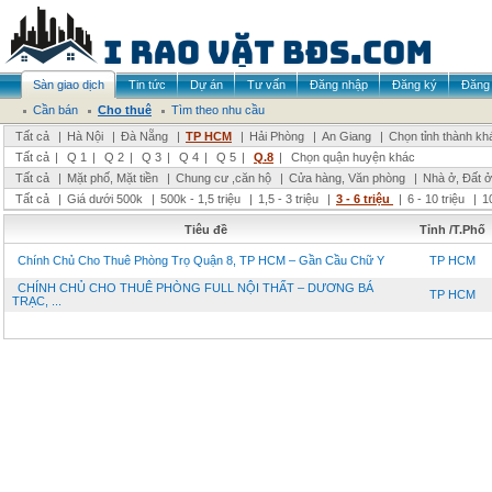
Sàn giao dịch
Tin tức
Dự án
Tư vấn
Đăng nhập
Đăng ký
Đăng 
Cần bán
Cho thuê
Tìm theo nhu cầu
Tất cả
|
Hà Nội
|
Đà Nẵng
|
TP HCM
|
Hải Phòng
|
An Giang
|
Chọn tỉnh thành kh
Tất cả
|
Q 1
|
Q 2
|
Q 3
|
Q 4
|
Q 5
|
Q.8
|
Chọn quận huyện khác
Tất cả
|
Mặt phố, Mặt tiền
|
Chung cư ,căn hộ
|
Cửa hàng, Văn phòng
|
Nhà ở, Đất ở
Tất cả
|
Giá dưới 500k
|
500k - 1,5 triệu
|
1,5 - 3 triệu
|
3 - 6 triệu
|
6 - 10 triệu
|
1
Tiêu đề
Tỉnh /T.Phố
Chính Chủ Cho Thuê Phòng Trọ Quận 8, TP HCM – Gần Cầu Chữ Y
TP HCM
CHÍNH CHỦ CHO THUÊ PHÒNG FULL NỘI THẤT – DƯƠNG BÁ
TP HCM
TRẠC, ...