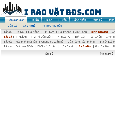
Sàn giao dịch
Tin tức
Dự án
Tư vấn
Đăng nhập
Đăng ký
Đăng 
Cần bán
Cho thuê
Tìm theo nhu cầu
Tất cả
|
Hà Nội
|
Đà Nẵng
|
TP HCM
|
Hải Phòng
|
An Giang
|
Bình Dương
|
Ch
Tất cả
|
TP.Dĩ An
|
TP.Thủ Dầu Một
|
TP.Thuận An
|
Bến Cát
|
Tân Uyên
|
Chọn q
Tất cả
|
Mặt phố, Mặt tiền
|
Chung cư ,căn hộ
|
Cửa hàng, Văn phòng
|
Nhà ở, Đất ở
Tất cả
|
Giá dưới 500k
|
500k - 1,5 triệu
|
1,5 - 3 triệu
|
3 - 6 triệu
|
6 - 10 triệu
|
1
Tiêu đề
Tỉnh /T.Phố