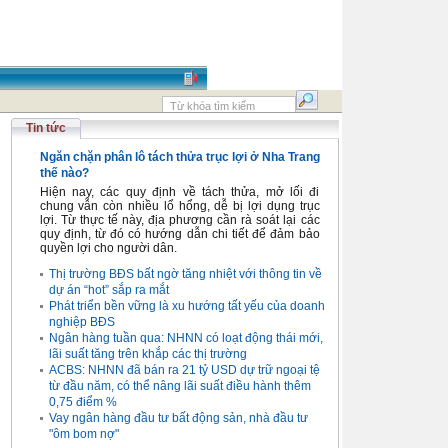
Tin tức
Ngăn chặn phân lô tách thửa trục lợi ở Nha Trang
thế nào?
Hiện nay, các quy định về tách thửa, mở lối đi
chung vẫn còn nhiều lổ hổng, dễ bị lợi dụng trục
lợi. Từ thực tế này, địa phương cần rà soát lại các
quy định, từ đó có hướng dẫn chi tiết để đảm bảo
quyền lợi cho người dân.
Thị trường BĐS bất ngờ tăng nhiệt với thông tin về
dự án “hot” sắp ra mắt
Phát triển bền vững là xu hướng tất yếu của doanh
nghiệp BĐS
Ngân hàng tuần qua: NHNN có loạt động thái mới,
lãi suất tăng trên khắp các thị trường
ACBS: NHNN đã bán ra 21 tỷ USD dự trữ ngoại tệ
từ đầu năm, có thể nâng lãi suất điều hành thêm
0,75 điểm %
Vay ngân hàng đầu tư bất động sản, nhà đầu tư
"ôm bom nợ"