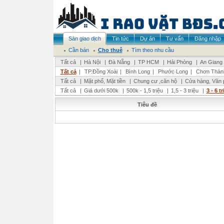
Sàn giao dịch
Tin tức
Dự án
Tư vấn
Đăng nhập
Cần bán
Cho thuê
Tìm theo nhu cầu
Tất cả
|
Hà Nội
|
Đà Nẵng
|
TP HCM
|
Hải Phòng
|
An Giang
Tất cả
|
TP.Đồng Xoài
|
Bình Long
|
Phước Long
|
Chơn Thàn
Tất cả
|
Mặt phố, Mặt tiền
|
Chung cư ,căn hộ
|
Cửa hàng, Văn 
Tất cả
|
Giá dưới 500k
|
500k - 1,5 triệu
|
1,5 - 3 triệu
|
3 - 6 t
Tiêu đề