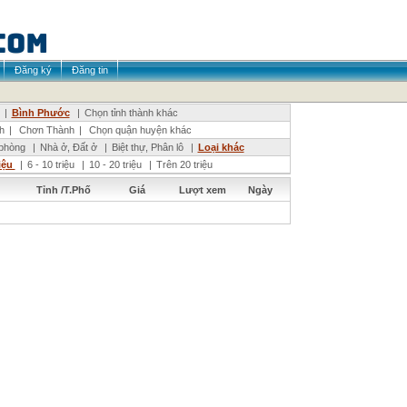
Đăng ký
Đăng tin
|
Bình Phước
|
Chọn tỉnh thành khác
h
|
Chơn Thành
|
Chọn quận huyện khác
phòng
|
Nhà ở, Đất ở
|
Biệt thự, Phân lô
|
Loại khác
riệu
|
6 - 10 triệu
|
10 - 20 triệu
|
Trên 20 triệu
Tỉnh /T.Phố
Giá
Lượt xem
Ngày