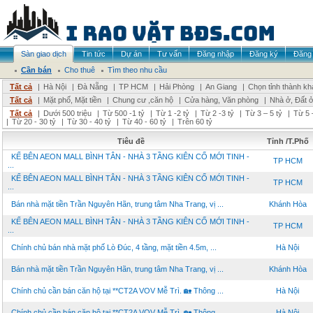
Sàn giao dịch
Tin tức
Dự án
Tư vấn
Đăng nhập
Đăng ký
Đăng 
Cần bán
Cho thuê
Tìm theo nhu cầu
Tất cả
|
Hà Nội
|
Đà Nẵng
|
TP HCM
|
Hải Phòng
|
An Giang
|
Chọn tỉnh thành kh
Tất cả
|
Mặt phố, Mặt tiền
|
Chung cư ,căn hộ
|
Cửa hàng, Văn phòng
|
Nhà ở, Đất 
Tất cả
|
Dưới 500 triệu
|
Từ 500 -1 tỷ
|
Từ 1 -2 tỷ
|
Từ 2 -3 tỷ
|
Từ 3 – 5 tỷ
|
Từ 5 
|
Từ 20 - 30 tỷ
|
Từ 30 - 40 tỷ
|
Từ 40 - 60 tỷ
|
Trên 60 tỷ
Tiêu đề
Tỉnh /T.Phố
KẾ BÊN AEON MALL BÌNH TÂN - NHÀ 3 TẦNG KIÊN CỐ MỚI TINH -
TP HCM
...
KẾ BÊN AEON MALL BÌNH TÂN - NHÀ 3 TẦNG KIÊN CỐ MỚI TINH -
TP HCM
...
Bán nhà mặt tiền Trần Nguyên Hãn, trung tâm Nha Trang, vị ...
Khánh Hòa
KẾ BÊN AEON MALL BÌNH TÂN - NHÀ 3 TẦNG KIÊN CỐ MỚI TINH -
TP HCM
...
Chính chủ bán nhà mặt phố Lò Đúc, 4 tầng, mặt tiền 4.5m, ...
Hà Nội
Bán nhà mặt tiền Trần Nguyên Hãn, trung tâm Nha Trang, vị ...
Khánh Hòa
Chính chủ cần bán căn hộ tại **CT2A VOV Mễ Trì. 🏡 Thông ...
Hà Nội
Chính chủ cần bán căn hộ tại **CT2A VOV Mễ Trì. 🏡 Thông ...
Hà Nội