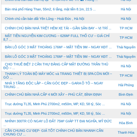
Bán nhà phố Hàng Than, 55m2, 6 tầng, mặt tiền 8.1m, 22.5 ...
Hà Nội
Chính chủ cần bán đất Yên Lũng – Hoài Đức , Hà Nội
Hà Nội
CHÍNH CHỦ BÁN NHÀ TRỆT HẺM XE TẢI – GẦN SÂN BAY – VỊ TRÍ ...
TP HCM
MẶT TIỀN NGUYỄN KIM CƯƠNG – 626M² FULL THỔ CƯ – GIÁ CHỈ
TP HCM
8,7 ...
BÁN LÔ GÓC 3 MẶT THOÁNG 176M² – MẶT TIỀN 9M – NGAY KĐT ...
Thái Nguyên
BÁN LÔ GÓC 3 MẶT THOÁNG 176M² – MẶT TIỀN 9M – NGAY KĐT ...
Thái Nguyên
CHO THUÊ BIỆT 2 CĂN THỰ ĐẲNG CẤP MẶT ĐƯỜNG TRẦN THỦ
Hà Nội
ĐỘ – ...
THANH LÝ TOÀN BỘ MÁY MÓC và TRANG THIẾT BỊ SPA CÒN MỚI –
TP HCM
GÒ ...
NHÀ 3 TẦNG ĐỘC LẬP – CĂN GÓC ĐẸP – GARA Ô TÔ – NGAY
Hải Phòng
TRUNG ...
CHÍNH CHỦ BÁN NHÀ CẤP 4 MỚI XÂY – PHÙ CÁT, BÌNH ĐỊNH
Bình Định
Trục đường TL35, Minh Phú 2700m2, mt50m, MP, KD, 58 tỷ, Sóc ...
Hà Nội
Trục đường TL35, Minh Phú 2700m2, mt50m, MP, KD, 58 tỷ, Sóc ...
Hà Nội
NHỈNH 300TR CÓ NGAY LÔ ĐẤT 75M² GIÁP TT ĐẠI NGHĨA, MỸ ĐỨC
Hòa Bình
...
CĂN CHUNG CƯ ĐẸP- GIÁ TỐT CHÍNH CHỦ BÁN NHANH CĂN
Thanh Hóa
CHUNG CƯ ...