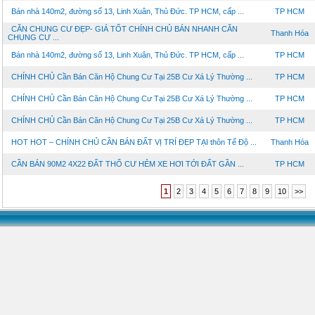
Bán nhà 140m2, đường số 13, Linh Xuân, Thủ Đức. TP HCM, cấp ...
TP HCM
CĂN CHUNG CƯ ĐẸP- GIÁ TỐT CHÍNH CHỦ BÁN NHANH CĂN
Thanh Hóa
CHUNG CƯ ...
Bán nhà 140m2, đường số 13, Linh Xuân, Thủ Đức. TP HCM, cấp ...
TP HCM
CHÍNH CHỦ Cần Bán Căn Hộ Chung Cư Tại 25B Cư Xá Lý Thường ...
TP HCM
CHÍNH CHỦ Cần Bán Căn Hộ Chung Cư Tại 25B Cư Xá Lý Thường ...
TP HCM
CHÍNH CHỦ Cần Bán Căn Hộ Chung Cư Tại 25B Cư Xá Lý Thường ...
TP HCM
HOT HOT – CHÍNH CHỦ CẦN BÁN ĐẤT VỊ TRÍ ĐẸP TẠI thôn Tế Độ ...
Thanh Hóa
CẦN BÁN 90M2 4X22 ĐẤT THỔ CƯ HẺM XE HƠI TỚI ĐẤT GẦN ...
TP HCM
1
2
3
4
5
6
7
8
9
10
>>