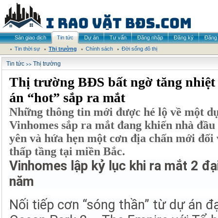
Sàn giao dịch
Tin tức
Dự án
Tư vấn
Đăng nhập
Đăng ký
Đăng 
Tin thời sự
Thị trường
Chính sách
Đời sống đô thị
>>
Tin tức
Thị trường
Thị trường BĐS bất ngờ tăng nhiệt 
án “hot” sắp ra mắt
Những thông tin mới được hé lộ về một dự
Vinhomes sắp ra mắt đang khiến nhà đầu
yên và hứa hẹn một cơn địa chấn mới đối 
thấp tầng tại miền Bắc.
Vinhomes lập kỷ lục khi ra mắt 2 đại
năm
Nối tiếp cơn “sóng thần” từ dự án đ