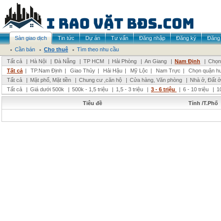
Sàn giao dịch
Tin tức
Dự án
Tư vấn
Đăng nhập
Đăng ký
Đăng 
Cần bán
Cho thuê
Tìm theo nhu cầu
Tất cả
|
Hà Nội
|
Đà Nẵng
|
TP HCM
|
Hải Phòng
|
An Giang
|
Nam Định
|
Chọn 
Tất cả
|
TP.Nam Định
|
Giao Thủy
|
Hải Hậu
|
Mỹ Lộc
|
Nam Trực
|
Chọn quận h
Tất cả
|
Mặt phố, Mặt tiền
|
Chung cư ,căn hộ
|
Cửa hàng, Văn phòng
|
Nhà ở, Đất ở
Tất cả
|
Giá dưới 500k
|
500k - 1,5 triệu
|
1,5 - 3 triệu
|
3 - 6 triệu
|
6 - 10 triệu
|
1
Tiêu đề
Tỉnh /T.Phố