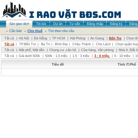
Sàn giao dịch
Tin tức
Dự án
Tư vấn
Đăng nhập
Đăng ký
Đăng 
Cần bán
Cho thuê
Tìm theo nhu cầu
Tất cả
|
Hà Nội
|
Đà Nẵng
|
TP HCM
|
Hải Phòng
|
An Giang
|
Bến Tre
|
Chọn tỉ
Tất cả
|
TP.Bến Tre
|
Ba Tri
|
Bình Đại
|
Châu Thành
|
Chợ Lách
|
Chọn quận hu
Tất cả
|
Mặt phố, Mặt tiền
|
Chung cư ,căn hộ
|
Cửa hàng, Văn phòng
|
Nhà ở, Đất ở
Tất cả
|
Giá dưới 500k
|
500k - 1,5 triệu
|
1,5 - 3 triệu
|
3 - 6 triệu
|
6 - 10 triệu
|
1
Tiêu đề
Tỉnh /T.Phố