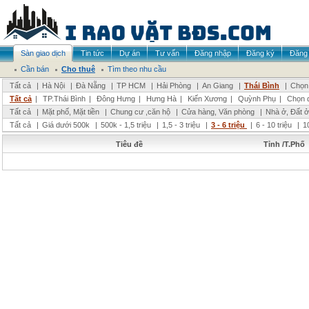
Sàn giao dịch
Tin tức
Dự án
Tư vấn
Đăng nhập
Đăng ký
Đăng 
Cần bán
Cho thuê
Tìm theo nhu cầu
Tất cả
|
Hà Nội
|
Đà Nẵng
|
TP HCM
|
Hải Phòng
|
An Giang
|
Thái Bình
|
Chọn 
Tất cả
|
TP.Thái Bình
|
Đông Hưng
|
Hưng Hà
|
Kiến Xương
|
Quỳnh Phụ
|
Chọn 
Tất cả
|
Mặt phố, Mặt tiền
|
Chung cư ,căn hộ
|
Cửa hàng, Văn phòng
|
Nhà ở, Đất ở
Tất cả
|
Giá dưới 500k
|
500k - 1,5 triệu
|
1,5 - 3 triệu
|
3 - 6 triệu
|
6 - 10 triệu
|
1
Tiêu đề
Tỉnh /T.Phố