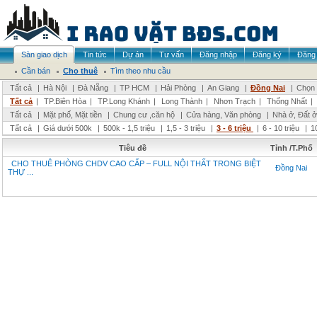
Sàn giao dịch
Tin tức
Dự án
Tư vấn
Đăng nhập
Đăng ký
Đăng 
Cần bán
Cho thuê
Tìm theo nhu cầu
Tất cả
|
Hà Nội
|
Đà Nẵng
|
TP HCM
|
Hải Phòng
|
An Giang
|
Đồng Nai
|
Chọn 
Tất cả
|
TP.Biên Hòa
|
TP.Long Khánh
|
Long Thành
|
Nhơn Trạch
|
Thống Nhất
|
Tất cả
|
Mặt phố, Mặt tiền
|
Chung cư ,căn hộ
|
Cửa hàng, Văn phòng
|
Nhà ở, Đất ở
Tất cả
|
Giá dưới 500k
|
500k - 1,5 triệu
|
1,5 - 3 triệu
|
3 - 6 triệu
|
6 - 10 triệu
|
1
Tiêu đề
Tỉnh /T.Phố
CHO THUÊ PHÒNG CHDV CAO CẤP – FULL NỘI THẤT TRONG BIỆT
Đồng Nai
THỰ ...