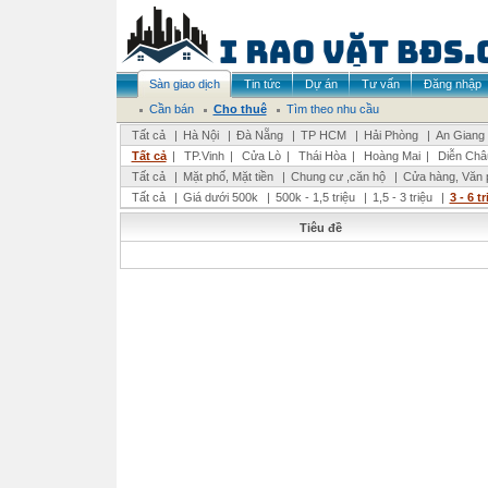
Sàn giao dịch
Tin tức
Dự án
Tư vấn
Đăng nhập
Cần bán
Cho thuê
Tìm theo nhu cầu
Tất cả
|
Hà Nội
|
Đà Nẵng
|
TP HCM
|
Hải Phòng
|
An Giang
Tất cả
|
TP.Vinh
|
Cửa Lò
|
Thái Hòa
|
Hoàng Mai
|
Diễn Châ
Tất cả
|
Mặt phố, Mặt tiền
|
Chung cư ,căn hộ
|
Cửa hàng, Văn 
Tất cả
|
Giá dưới 500k
|
500k - 1,5 triệu
|
1,5 - 3 triệu
|
3 - 6 t
Tiêu đề