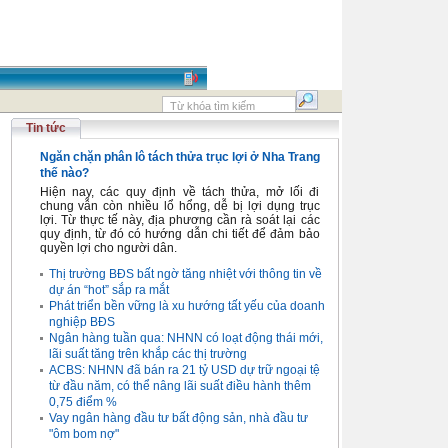
Tin tức
Ngăn chặn phân lô tách thửa trục lợi ở Nha Trang
thế nào?
Hiện nay, các quy định về tách thửa, mở lối đi
chung vẫn còn nhiều lổ hổng, dễ bị lợi dụng trục
lợi. Từ thực tế này, địa phương cần rà soát lại các
quy định, từ đó có hướng dẫn chi tiết để đảm bảo
quyền lợi cho người dân.
Thị trường BĐS bất ngờ tăng nhiệt với thông tin về
dự án “hot” sắp ra mắt
Phát triển bền vững là xu hướng tất yếu của doanh
nghiệp BĐS
Ngân hàng tuần qua: NHNN có loạt động thái mới,
lãi suất tăng trên khắp các thị trường
ACBS: NHNN đã bán ra 21 tỷ USD dự trữ ngoại tệ
từ đầu năm, có thể nâng lãi suất điều hành thêm
0,75 điểm %
Vay ngân hàng đầu tư bất động sản, nhà đầu tư
"ôm bom nợ"