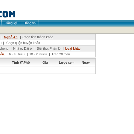
Đăng ký
Đăng tin
|
Nghệ An
|
Chọn tỉnh thành khác
u
|
Chọn quận huyện khác
phòng
|
Nhà ở, Đất ở
|
Biệt thự, Phân lô
|
Loại khác
riệu
|
6 - 10 triệu
|
10 - 20 triệu
|
Trên 20 triệu
Tỉnh /T.Phố
Giá
Lượt xem
Ngày