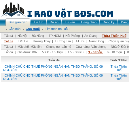
Sàn giao dịch
Tin tức
Dự án
Tư vấn
Đăng nhập
Đăng ký
Đăng 
Cần bán
Cho thuê
Tìm theo nhu cầu
Tất cả
|
Hà Nội
|
Đà Nẵng
|
TP HCM
|
Hải Phòng
|
An Giang
|
Thừa Thiên Huế
Tất cả
|
TP.Huế
|
Hương Thủy
|
Hương Trà
|
A Lưới
|
Nam Đông
|
Chọn quận hu
Tất cả
|
Mặt phố, Mặt tiền
|
Chung cư ,căn hộ
|
Cửa hàng, Văn phòng
|
Nhà ở, Đất ở
Tất cả
|
Giá dưới 500k
|
500k - 1,5 triệu
|
1,5 - 3 triệu
|
3 - 6 triệu
|
6 - 10 triệu
|
1
Tiêu đề
Tỉnh /T.Phố
CHÍNH CHỦ CHO THUÊ PHÒNG NGẮN HẠN THEO THÁNG, SỐ 09
Thừa Thiên
NGUYỄN ...
Huế
CHÍNH CHỦ CHO THUÊ PHÒNG NGẮN HẠN THEO THÁNG, SỐ 09
Thừa Thiên
NGUYỄN ...
Huế