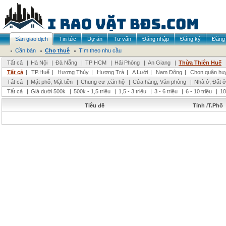
Sàn giao dịch
Tin tức
Dự án
Tư vấn
Đăng nhập
Đăng ký
Đăng 
Cần bán
Cho thuê
Tìm theo nhu cầu
Tất cả
|
Hà Nội
|
Đà Nẵng
|
TP HCM
|
Hải Phòng
|
An Giang
|
Thừa Thiên Huế
Tất cả
|
TP.Huế
|
Hương Thủy
|
Hương Trà
|
A Lưới
|
Nam Đông
|
Chọn quận hu
Tất cả
|
Mặt phố, Mặt tiền
|
Chung cư ,căn hộ
|
Cửa hàng, Văn phòng
|
Nhà ở, Đất ở
Tất cả
|
Giá dưới 500k
|
500k - 1,5 triệu
|
1,5 - 3 triệu
|
3 - 6 triệu
|
6 - 10 triệu
|
10
Tiêu đề
Tỉnh /T.Phố