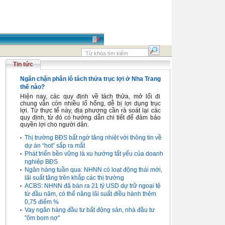
Tin tức
Ngăn chặn phân lô tách thửa trục lợi ở Nha Trang
thế nào?
Hiện nay, các quy định về tách thửa, mở lối đi
chung vẫn còn nhiều lổ hổng, dễ bị lợi dụng trục
lợi. Từ thực tế này, địa phương cần rà soát lại các
quy định, từ đó có hướng dẫn chi tiết để đảm bảo
quyền lợi cho người dân.
Thị trường BĐS bất ngờ tăng nhiệt với thông tin về
dự án “hot” sắp ra mắt
Phát triển bền vững là xu hướng tất yếu của doanh
nghiệp BĐS
Ngân hàng tuần qua: NHNN có loạt động thái mới,
lãi suất tăng trên khắp các thị trường
ACBS: NHNN đã bán ra 21 tỷ USD dự trữ ngoại tệ
từ đầu năm, có thể nâng lãi suất điều hành thêm
0,75 điểm %
Vay ngân hàng đầu tư bất động sản, nhà đầu tư
"ôm bom nợ"