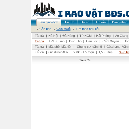
Sàn giao dịch
Tin tức
Dự án
Tư vấn
Đăng nhập
Cần bán
Cho thuê
Tìm theo nhu cầu
Tất cả
|
Hà Nội
|
Đà Nẵng
|
TP HCM
|
Hải Phòng
|
An Giang
Tất cả
|
TP.Hà Tĩnh
|
Đức Thọ
|
Can Lộc
|
Cẩm Xuyên
|
Hồn
Tất cả
|
Mặt phố, Mặt tiền
|
Chung cư ,căn hộ
|
Cửa hàng, Văn 
Tất cả
|
Giá dưới 500k
|
500k - 1,5 triệu
|
1,5 - 3 triệu
|
3 - 6 t
Tiêu đề