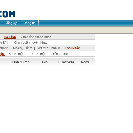
Đăng ký
Đăng tin
|
Hà Tĩnh
|
Chọn tỉnh thành khác
g Lĩnh
|
Chọn quận huyện khác
phòng
|
Nhà ở, Đất ở
|
Biệt thự, Phân lô
|
Loại khác
riệu
|
6 - 10 triệu
|
10 - 20 triệu
|
Trên 20 triệu
Tỉnh /T.Phố
Giá
Lượt xem
Ngày