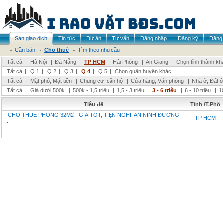
Sàn giao dịch
Tin tức
Dự án
Tư vấn
Đăng nhập
Đăng ký
Đăng 
Cần bán
Cho thuê
Tìm theo nhu cầu
Tất cả
|
Hà Nội
|
Đà Nẵng
|
TP HCM
|
Hải Phòng
|
An Giang
|
Chọn tỉnh thành kh
Tất cả
|
Q 1
|
Q 2
|
Q 3
|
Q 4
|
Q 5
|
Chọn quận huyện khác
Tất cả
|
Mặt phố, Mặt tiền
|
Chung cư ,căn hộ
|
Cửa hàng, Văn phòng
|
Nhà ở, Đất ở
Tất cả
|
Giá dưới 500k
|
500k - 1,5 triệu
|
1,5 - 3 triệu
|
3 - 6 triệu
|
6 - 10 triệu
|
1
Tiêu đề
Tỉnh /T.Phố
CHO THUÊ PHÒNG 32M2 - GIÁ TỐT, TIỆN NGHI, AN NINH ĐƯỜNG
TP HCM
...