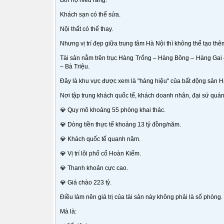
Bởi họ hiểu rằng:
Khách sạn có thể sửa.
Nội thất có thể thay.
Nhưng vị trí đẹp giữa trung tâm Hà Nội thì không thể tạo thê
Tài sản nằm trên trục Hàng Trống – Hàng Bông – Hàng Gai
– Bà Triệu.
Đây là khu vực được xem là "hàng hiệu" của bất động sản H
Nơi tập trung khách quốc tế, khách doanh nhân, đại sứ quá
💎 Quy mô khoảng 55 phòng khai thác.
💎 Dòng tiền thực tế khoảng 13 tỷ đồng/năm.
💎 Khách quốc tế quanh năm.
💎 Vị trí lõi phố cổ Hoàn Kiếm.
💎 Thanh khoản cực cao.
💎 Giá chào 223 tỷ.
Điều làm nên giá trị của tài sản này không phải là số phòng.
Mà là: