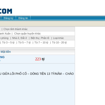
Đăng ký
Đăng tin
|
Chọn tỉnh thành khác
anh Xuân
|
Chọn quận huyện khác
n phòng
|
Nhà ở, Đất ở
|
Biệt thự, Phân lô
|
Loại khác
|
Từ 3 – 5 tỷ
|
Từ 5 – 7 tỷ
|
Từ 7 – 10 tỷ
|
Từ 10 - 20 tỷ
 Mặt tiền
ÀNG
223
tỷ
O
GIỮA LÕI PHỐ CỔ – DÒNG TIỀN 13 TỶ/NĂM – CHÀO