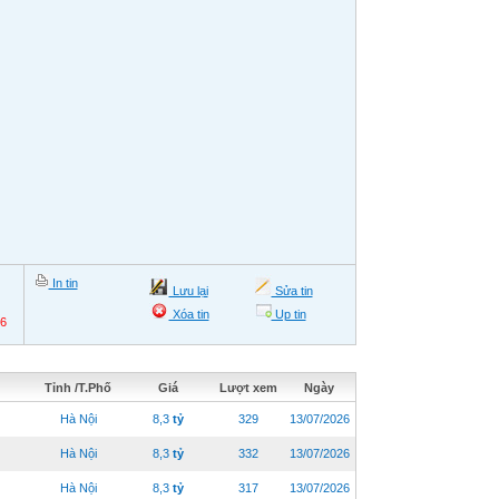
In tin
Lưu lại
Sửa tin
Xóa tin
Up tin
26
Tỉnh /T.Phố
Giá
Lượt xem
Ngày
Hà Nội
8,3
tỷ
329
13/07/2026
Hà Nội
8,3
tỷ
332
13/07/2026
Hà Nội
8,3
tỷ
317
13/07/2026