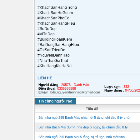
#KhachSanHangTrong
#KhachSanHoGuom
#KhachSanPhoCo
#KhachSanHangHieu
#SoDoDep
#ViTriDep
#BuildingHoanKiem
#BatDongSanHangHieu
#TaiSanTrieuDo
#NguyenDanhHao
#NhaThatGiaThat
#KhoHangKinHaNoi
LIÊN HỆ
Người đăng
:
20576 - Danh Hào
Lượt xem
:
332
Điện thoại
:
0336588588
Ngày đăng
:
04/06/20
Email
:
bds.nguyendanhhao@gmail.com
Tin cùng người rao
Tiêu đề
Bán nhà ngõ 295 Bạch Mai, nhà mới 5 tầng, chỉ đầu 8 tỷ chút
Bán nhà Bạch Mai 35m², nhà đẹp ở ngay, tài chính đầu 8 tỷ
Bán nhà ngõ 295 Bạch Mai 5 tầng, vị trí đẹp, nhà mới tinh