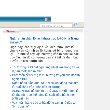
Tin tức
Ngăn chặn phân lô tách thửa trục lợi ở Nha Trang
thế nào?
Hiện nay, các quy định về tách thửa, mở lối đi
chung vẫn còn nhiều lổ hổng, dễ bị lợi dụng trục
lợi. Từ thực tế này, địa phương cần rà soát lại các
quy định, từ đó có hướng dẫn chi tiết để đảm bảo
quyền lợi cho người dân.
Thị trường BĐS bất ngờ tăng nhiệt với thông tin về
dự án “hot” sắp ra mắt
Phát triển bền vững là xu hướng tất yếu của doanh
nghiệp BĐS
Ngân hàng tuần qua: NHNN có loạt động thái mới,
lãi suất tăng trên khắp các thị trường
ACBS: NHNN đã bán ra 21 tỷ USD dự trữ ngoại tệ
từ đầu năm, có thể nâng lãi suất điều hành thêm
0,75 điểm %
Vay ngân hàng đầu tư bất động sản, nhà đầu tư
"ôm bom nợ"