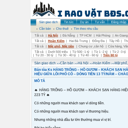
Sàn giao dịch
Tin tức
Dự án
Tư vấn
Đăng nhập
Cần bán
Cho thuê
Tìm theo nhu cầu
Tất cả
|
Hà Nội
|
Đà Nẵng
|
TP HCM
|
Hải Phòng
|
An Giang
Tất cả
|
Hoàn Kiếm
|
Hai Bà Trưng
|
Đống Đa
|
Tây Hồ
|
Th
Tất cả
|
Mặt phố, Mặt tiền
|
Chung cư ,căn hộ
|
Cửa hàng, Vă
Tất cả
|
Dưới 500 triệu
|
Từ 500 -1 tỷ
|
Từ 1 -2 tỷ
|
Từ 2 -3 tỷ
|
Từ 20 - 30 tỷ
|
Từ 30 - 40 tỷ
|
Từ 40 - 60 tỷ
|
Trên 60 tỷ
>>
>>
>>
>>
Sàn giao dịch
Cần bán
Hà Nội
Hoàn Kiếm
Mặt phố,
Bán tòa Ks HÀNG TRỐNG – HỒ GƯƠM – KHÁCH SẠN H
HIỆU GIỮA LÕI PHỐ CỔ – DÒNG TIỀN 13 TỶ/NĂM – CHÀ
MÔ TẢ
🔥 HÀNG TRỐNG – HỒ GƯƠM – KHÁCH SẠN HÀNG HIỆU 
223 TỶ 🔥
Có những người mua khách sạn vì dòng tiền.
Có những người mua khách sạn vì thương hiệu.
Nhưng những nhà đầu tư lớn thường mua vì vị trí.