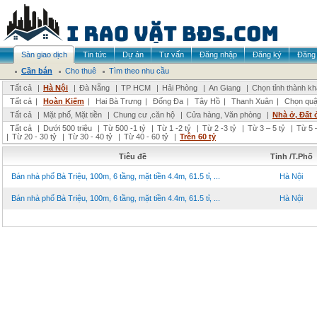
Sàn giao dịch
Tin tức
Dự án
Tư vấn
Đăng nhập
Đăng ký
Đăng 
Cần bán
Cho thuê
Tìm theo nhu cầu
Tất cả
|
Hà Nội
|
Đà Nẵng
|
TP HCM
|
Hải Phòng
|
An Giang
|
Chọn tỉnh thành k
Tất cả
|
Hoàn Kiếm
|
Hai Bà Trưng
|
Đống Đa
|
Tây Hồ
|
Thanh Xuân
|
Chọn quậ
Tất cả
|
Mặt phố, Mặt tiền
|
Chung cư ,căn hộ
|
Cửa hàng, Văn phòng
|
Nhà ở, Đất 
Tất cả
|
Dưới 500 triệu
|
Từ 500 -1 tỷ
|
Từ 1 -2 tỷ
|
Từ 2 -3 tỷ
|
Từ 3 – 5 tỷ
|
Từ 5 –
|
Từ 20 - 30 tỷ
|
Từ 30 - 40 tỷ
|
Từ 40 - 60 tỷ
|
Trên 60 tỷ
Tiêu đề
Tỉnh /T.Phố
Bán nhà phố Bà Triệu, 100m, 6 tầng, mặt tiền 4.4m, 61.5 tỉ, ...
Hà Nội
Bán nhà phố Bà Triệu, 100m, 6 tầng, mặt tiền 4.4m, 61.5 tỉ, ...
Hà Nội