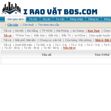
Sàn giao dịch
Tin tức
Dự án
Tư vấn
Đăng nhập
Đăng ký
Đăng 
Cần bán
Cho thuê
Tìm theo nhu cầu
Tất cả
|
Hà Nội
|
Đà Nẵng
|
TP HCM
|
Hải Phòng
|
An Giang
|
Kon Tum
|
Chọn 
Tất cả
|
TP.Kon Tum
|
Đắk Glei
|
Đắk Hà
|
Đắk Tô
|
Ia H'Drai
|
Chọn quận huyện
Tất cả
|
Mặt phố, Mặt tiền
|
Chung cư ,căn hộ
|
Cửa hàng, Văn phòng
|
Nhà ở, Đất 
Tất cả
|
Dưới 500 triệu
|
Từ 500 -1 tỷ
|
Từ 1 -2 tỷ
|
Từ 2 -3 tỷ
|
Từ 3 – 5 tỷ
|
Từ 5 –
|
Từ 20 - 30 tỷ
|
Từ 30 - 40 tỷ
|
Từ 40 - 60 tỷ
|
Trên 60 tỷ
Tiêu đề
Tỉnh /T.Phố