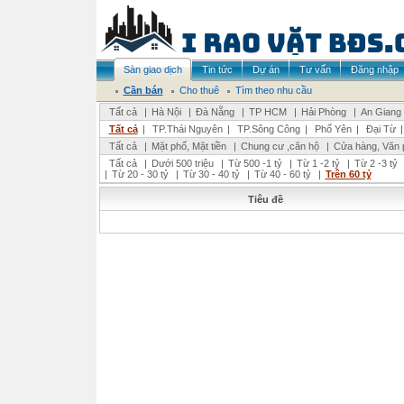
Sàn giao dịch
Tin tức
Dự án
Tư vấn
Đăng nhập
Cần bán
Cho thuê
Tìm theo nhu cầu
Tất cả
|
Hà Nội
|
Đà Nẵng
|
TP HCM
|
Hải Phòng
|
An Giang
Tất cả
|
TP.Thái Nguyên
|
TP.Sông Công
|
Phổ Yên
|
Đại Từ
Tất cả
|
Mặt phố, Mặt tiền
|
Chung cư ,căn hộ
|
Cửa hàng, Văn 
Tất cả
|
Dưới 500 triệu
|
Từ 500 -1 tỷ
|
Từ 1 -2 tỷ
|
Từ 2 -3 tỷ
|
Từ 20 - 30 tỷ
|
Từ 30 - 40 tỷ
|
Từ 40 - 60 tỷ
|
Trên 60 tỷ
Tiêu đề