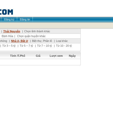
Đăng ký
Đăng tin
|
Thái Nguyên
|
Chọn tỉnh thành khác
|
Định Hóa
|
Chọn quận huyện khác
phòng
|
Nhà ở, Đất ở
|
Biệt thự, Phân lô
|
Loại khác
|
Từ 3 – 5 tỷ
|
Từ 5 – 7 tỷ
|
Từ 7 – 10 tỷ
|
Từ 10 - 20 tỷ
Tỉnh /T.Phố
Giá
Lượt xem
Ngày