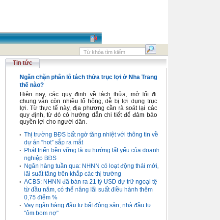
Tin tức
Ngăn chặn phân lô tách thửa trục lợi ở Nha Trang
thế nào?
Hiện nay, các quy định về tách thửa, mở lối đi
chung vẫn còn nhiều lổ hổng, dễ bị lợi dụng trục
lợi. Từ thực tế này, địa phương cần rà soát lại các
quy định, từ đó có hướng dẫn chi tiết để đảm bảo
quyền lợi cho người dân.
Thị trường BĐS bất ngờ tăng nhiệt với thông tin về
dự án “hot” sắp ra mắt
Phát triển bền vững là xu hướng tất yếu của doanh
nghiệp BĐS
Ngân hàng tuần qua: NHNN có loạt động thái mới,
lãi suất tăng trên khắp các thị trường
ACBS: NHNN đã bán ra 21 tỷ USD dự trữ ngoại tệ
từ đầu năm, có thể nâng lãi suất điều hành thêm
0,75 điểm %
Vay ngân hàng đầu tư bất động sản, nhà đầu tư
"ôm bom nợ"