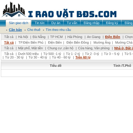
Sàn giao dịch
Tin tức
Dự án
Tư vấn
Đăng nhập
Đăng ký
Đăng 
Cần bán
Cho thuê
Tìm theo nhu cầu
Tất cả
|
Hà Nội
|
Đà Nẵng
|
TP HCM
|
Hải Phòng
|
An Giang
|
Điện Biên
|
Chọn 
Tất cả
|
TP.Điện Biên Phủ
|
Điện Biên
|
Điện Biên Đông
|
Mường Ảng
|
Mường Chà
Tất cả
|
Mặt phố, Mặt tiền
|
Chung cư ,căn hộ
|
Cửa hàng, Văn phòng
|
Nhà ở, Đất 
Tất cả
|
Dưới 500 triệu
|
Từ 500 -1 tỷ
|
Từ 1 -2 tỷ
|
Từ 2 -3 tỷ
|
Từ 3 – 5 tỷ
|
Từ 5 –
|
Từ 20 - 30 tỷ
|
Từ 30 - 40 tỷ
|
Từ 40 - 60 tỷ
|
Trên 60 tỷ
Tiêu đề
Tỉnh /T.Phố