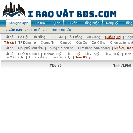
Sàn giao dịch
Tin tức
Dự án
Tư vấn
Đăng nhập
Đăng ký
Đăng 
Cần bán
Cho thuê
Tìm theo nhu cầu
Tất cả
|
Hà Nội
|
Đà Nẵng
|
TP HCM
|
Hải Phòng
|
An Giang
|
Quảng Trị
|
Chọn 
Tất cả
|
TP.Đông Hà
|
Quảng Trị
|
Cam Lộ
|
Cồn Cỏ
|
Đa Krông
|
Chọn quận huy
Tất cả
|
Mặt phố, Mặt tiền
|
Chung cư ,căn hộ
|
Cửa hàng, Văn phòng
|
Nhà ở, Đất 
Tất cả
|
Dưới 500 triệu
|
Từ 500 -1 tỷ
|
Từ 1 -2 tỷ
|
Từ 2 -3 tỷ
|
Từ 3 – 5 tỷ
|
Từ 5 –
|
Từ 20 - 30 tỷ
|
Từ 30 - 40 tỷ
|
Từ 40 - 60 tỷ
|
Trên 60 tỷ
Tiêu đề
Tỉnh /T.Phố