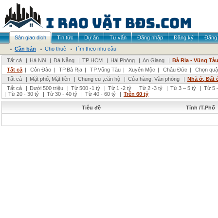
Sàn giao dịch
Tin tức
Dự án
Tư vấn
Đăng nhập
Đăng ký
Đăng 
Cần bán
Cho thuê
Tìm theo nhu cầu
Tất cả
|
Hà Nội
|
Đà Nẵng
|
TP HCM
|
Hải Phòng
|
An Giang
|
Bà Rịa - Vũng Tà
Tất cả
|
Côn Đảo
|
TP.Bà Rịa
|
TP.Vũng Tàu
|
Xuyên Mộc
|
Châu Đức
|
Chọn quậ
Tất cả
|
Mặt phố, Mặt tiền
|
Chung cư ,căn hộ
|
Cửa hàng, Văn phòng
|
Nhà ở, Đất 
Tất cả
|
Dưới 500 triệu
|
Từ 500 -1 tỷ
|
Từ 1 -2 tỷ
|
Từ 2 -3 tỷ
|
Từ 3 – 5 tỷ
|
Từ 5 –
|
Từ 20 - 30 tỷ
|
Từ 30 - 40 tỷ
|
Từ 40 - 60 tỷ
|
Trên 60 tỷ
Tiêu đề
Tỉnh /T.Phố