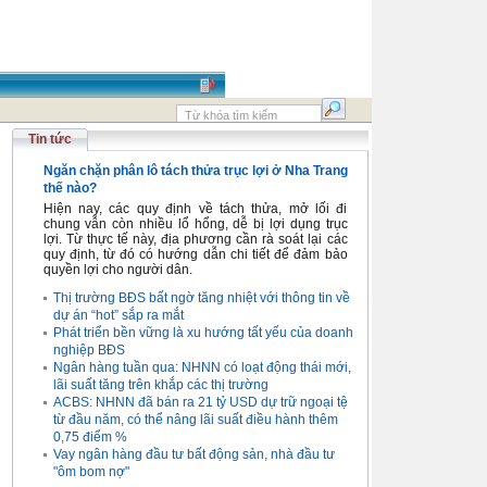
Tin tức
Ngăn chặn phân lô tách thửa trục lợi ở Nha Trang
thế nào?
Hiện nay, các quy định về tách thửa, mở lối đi
chung vẫn còn nhiều lổ hổng, dễ bị lợi dụng trục
lợi. Từ thực tế này, địa phương cần rà soát lại các
quy định, từ đó có hướng dẫn chi tiết để đảm bảo
quyền lợi cho người dân.
Thị trường BĐS bất ngờ tăng nhiệt với thông tin về
dự án “hot” sắp ra mắt
Phát triển bền vững là xu hướng tất yếu của doanh
nghiệp BĐS
Ngân hàng tuần qua: NHNN có loạt động thái mới,
lãi suất tăng trên khắp các thị trường
ACBS: NHNN đã bán ra 21 tỷ USD dự trữ ngoại tệ
từ đầu năm, có thể nâng lãi suất điều hành thêm
0,75 điểm %
Vay ngân hàng đầu tư bất động sản, nhà đầu tư
"ôm bom nợ"