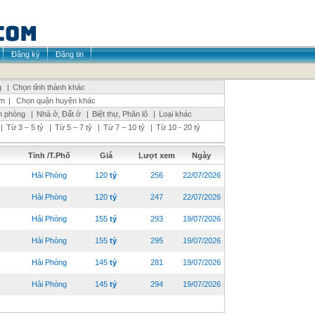
Đăng ký
Đăng tin
g
|
Chọn tỉnh thành khác
ơn
|
Chọn quận huyện khác
n phòng
|
Nhà ở, Đất ở
|
Biệt thự, Phân lô
|
Loại khác
|
Từ 3 – 5 tỷ
|
Từ 5 – 7 tỷ
|
Từ 7 – 10 tỷ
|
Từ 10 - 20 tỷ
Tỉnh /T.Phố
Giá
Lượt xem
Ngày
Hải Phòng
120
tỷ
256
22/07/2026
Hải Phòng
120
tỷ
247
22/07/2026
Hải Phòng
155
tỷ
293
19/07/2026
Hải Phòng
155
tỷ
295
19/07/2026
Hải Phòng
145
tỷ
281
19/07/2026
Hải Phòng
145
tỷ
294
19/07/2026