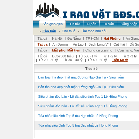
Sàn giao dịch
Tin tức
Dự án
Tư vấn
Đăng nhập
Cần bán
Cho thuê
Tìm theo nhu cầu
Tất cả
|
Hà Nội
|
Đà Nẵng
|
TP HCM
|
Hải Phòng
|
An Gian
Tất cả
|
An Dương
|
An Lão
|
Bạch Long Vĩ
|
Cát Hải
|
Đồ S
Tất cả
|
Mặt phố, Mặt tiền
|
Chung cư ,căn hộ
|
Cửa hàng, Vă
Tất cả
|
Dưới 500 triệu
|
Từ 500 -1 tỷ
|
Từ 1 -2 tỷ
|
Từ 2 -3 tỷ
|
Từ 20 - 30 tỷ
|
Từ 30 - 40 tỷ
|
Từ 40 - 60 tỷ
|
Trên 60 tỷ
Tiêu đề
Bán tòa nhà đẹp nhất mặt đường Ngô Gia Tự - Siêu hiếm
Bán tòa nhà đẹp nhất mặt đường Ngô Gia Tự - Siêu hiếm
Siêu phẩm độc bản - Lô đất siêu đỉnh Top 1 Lê Hồng Phong
Siêu phẩm độc bản - Lô đất siêu đỉnh Top 1 Lê Hồng Phong
Tòa nhà siêu đỉnh Top 5 tòa đẹp nhất Lê Hồng Phong
Tòa nhà siêu đỉnh Top 5 tòa đẹp nhất Lê Hồng Phong