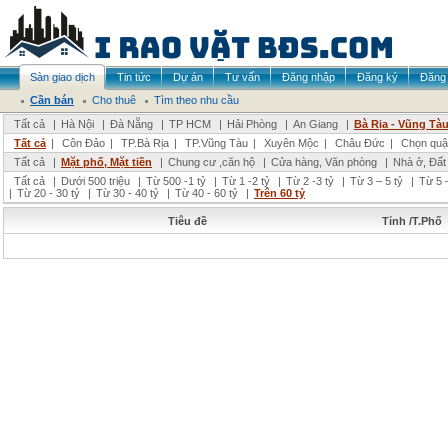
Sàn giao dịch
Tin tức
Dự án
Tư vấn
Đăng nhập
Đăng ký
Đăng 
Cần bán
Cho thuê
Tìm theo nhu cầu
Tất cả
|
Hà Nội
|
Đà Nẵng
|
TP HCM
|
Hải Phòng
|
An Giang
|
Bà Rịa - Vũng Tà
Tất cả
|
Côn Đảo
|
TP.Bà Rịa
|
TP.Vũng Tàu
|
Xuyên Mộc
|
Châu Đức
|
Chọn quậ
Tất cả
|
Mặt phố, Mặt tiền
|
Chung cư ,căn hộ
|
Cửa hàng, Văn phòng
|
Nhà ở, Đất
Tất cả
|
Dưới 500 triệu
|
Từ 500 -1 tỷ
|
Từ 1 -2 tỷ
|
Từ 2 -3 tỷ
|
Từ 3 – 5 tỷ
|
Từ 5 –
|
Từ 20 - 30 tỷ
|
Từ 30 - 40 tỷ
|
Từ 40 - 60 tỷ
|
Trên 60 tỷ
Tiêu đề
Tỉnh /T.Phố