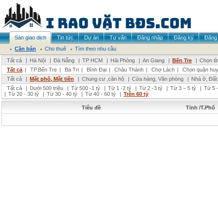
Sàn giao dịch
Tin tức
Dự án
Tư vấn
Đăng nhập
Đăng ký
Đăng 
Cần bán
Cho thuê
Tìm theo nhu cầu
Tất cả
|
Hà Nội
|
Đà Nẵng
|
TP HCM
|
Hải Phòng
|
An Giang
|
Bến Tre
|
Chọn tỉ
Tất cả
|
TP.Bến Tre
|
Ba Tri
|
Bình Đại
|
Châu Thành
|
Chợ Lách
|
Chọn quận hu
Tất cả
|
Mặt phố, Mặt tiền
|
Chung cư ,căn hộ
|
Cửa hàng, Văn phòng
|
Nhà ở, Đất
Tất cả
|
Dưới 500 triệu
|
Từ 500 -1 tỷ
|
Từ 1 -2 tỷ
|
Từ 2 -3 tỷ
|
Từ 3 – 5 tỷ
|
Từ 5 –
|
Từ 20 - 30 tỷ
|
Từ 30 - 40 tỷ
|
Từ 40 - 60 tỷ
|
Trên 60 tỷ
Tiêu đề
Tỉnh /T.Phố