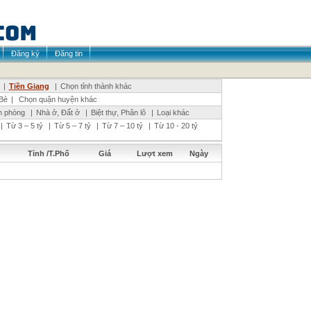
Đăng ký
Đăng tin
|
Tiền Giang
|
Chọn tỉnh thành khác
Bè
|
Chọn quận huyện khác
n phòng
|
Nhà ở, Đất ở
|
Biệt thự, Phân lô
|
Loại khác
|
Từ 3 – 5 tỷ
|
Từ 5 – 7 tỷ
|
Từ 7 – 10 tỷ
|
Từ 10 - 20 tỷ
Tỉnh /T.Phố
Giá
Lượt xem
Ngày