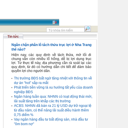
Tin tức
Ngăn chặn phân lô tách thửa trục lợi ở Nha Trang
thế nào?
Hiện nay, các quy định về tách thửa, mở lối đi
chung vẫn còn nhiều lổ hổng, dễ bị lợi dụng trục
lợi. Từ thực tế này, địa phương cần rà soát lại các
quy định, từ đó có hướng dẫn chi tiết để đảm bảo
quyền lợi cho người dân.
Thị trường BĐS bất ngờ tăng nhiệt với thông tin về
dự án “hot” sắp ra mắt
Phát triển bền vững là xu hướng tất yếu của doanh
nghiệp BĐS
Ngân hàng tuần qua: NHNN có loạt động thái mới,
lãi suất tăng trên khắp các thị trường
ACBS: NHNN đã bán ra 21 tỷ USD dự trữ ngoại tệ
từ đầu năm, có thể nâng lãi suất điều hành thêm
0,75 điểm %
Vay ngân hàng đầu tư bất động sản, nhà đầu tư
"ôm bom nợ"