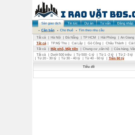
Sàn giao dịch
Tin tức
Dự án
Tư vấn
Đăng nhập
Cần bán
Cho thuê
Tìm theo nhu cầu
Tất cả
|
Hà Nội
|
Đà Nẵng
|
TP HCM
|
Hải Phòng
|
An Giang
Tất cả
|
TP.Mỹ Tho
|
Cai Lậy
|
Gò Công
|
Châu Thành
|
Cái 
Tất cả
|
Mặt phố, Mặt tiền
|
Chung cư ,căn hộ
|
Cửa hàng, Vă
Tất cả
|
Dưới 500 triệu
|
Từ 500 -1 tỷ
|
Từ 1 -2 tỷ
|
Từ 2 -3 tỷ
|
Từ 20 - 30 tỷ
|
Từ 30 - 40 tỷ
|
Từ 40 - 60 tỷ
|
Trên 60 tỷ
Tiêu đề