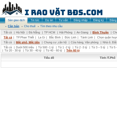
Sàn giao dịch
Tin tức
Dự án
Tư vấn
Đăng nhập
Đăng ký
Đăng 
Cần bán
Cho thuê
Tìm theo nhu cầu
Tất cả
|
Hà Nội
|
Đà Nẵng
|
TP HCM
|
Hải Phòng
|
An Giang
|
Bình Thuận
|
Chọ
Tất cả
|
TP.Phan Thiết
|
La Gi
|
Bắc Bình
|
Đức Linh
|
Tánh Linh
|
Chọn quận huy
Tất cả
|
Mặt phố, Mặt tiền
|
Chung cư ,căn hộ
|
Cửa hàng, Văn phòng
|
Nhà ở, Đất
Tất cả
|
Dưới 500 triệu
|
Từ 500 -1 tỷ
|
Từ 1 -2 tỷ
|
Từ 2 -3 tỷ
|
Từ 3 – 5 tỷ
|
Từ 5 –
|
Từ 20 - 30 tỷ
|
Từ 30 - 40 tỷ
|
Từ 40 - 60 tỷ
|
Trên 60 tỷ
Tiêu đề
Tỉnh /T.Phố