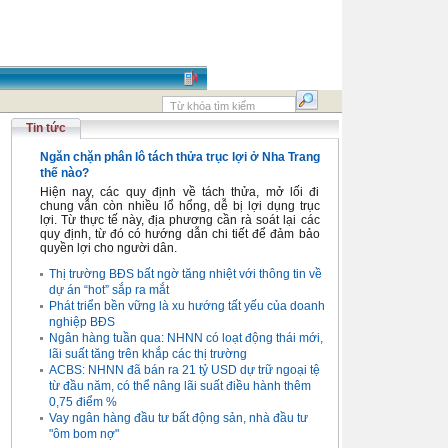
Tin tức
Ngăn chặn phân lô tách thửa trục lợi ở Nha Trang
thế nào?
Hiện nay, các quy định về tách thửa, mở lối đi
chung vẫn còn nhiều lổ hổng, dễ bị lợi dụng trục
lợi. Từ thực tế này, địa phương cần rà soát lại các
quy định, từ đó có hướng dẫn chi tiết để đảm bảo
quyền lợi cho người dân.
Thị trường BĐS bất ngờ tăng nhiệt với thông tin về
dự án “hot” sắp ra mắt
Phát triển bền vững là xu hướng tất yếu của doanh
nghiệp BĐS
Ngân hàng tuần qua: NHNN có loạt động thái mới,
lãi suất tăng trên khắp các thị trường
ACBS: NHNN đã bán ra 21 tỷ USD dự trữ ngoại tệ
từ đầu năm, có thể nâng lãi suất điều hành thêm
0,75 điểm %
Vay ngân hàng đầu tư bất động sản, nhà đầu tư
"ôm bom nợ"