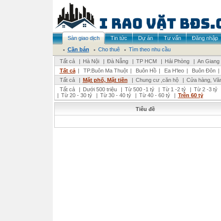
Sàn giao dịch
Tin tức
Dự án
Tư vấn
Đăng nhập
Cần bán
Cho thuê
Tìm theo nhu cầu
Tất cả
|
Hà Nội
|
Đà Nẵng
|
TP HCM
|
Hải Phòng
|
An Giang
Tất cả
|
TP.Buôn Ma Thuột
|
Buôn Hồ
|
Ea H'leo
|
Buôn Đôn
|
Tất cả
|
Mặt phố, Mặt tiền
|
Chung cư ,căn hộ
|
Cửa hàng, Vă
Tất cả
|
Dưới 500 triệu
|
Từ 500 -1 tỷ
|
Từ 1 -2 tỷ
|
Từ 2 -3 tỷ
|
Từ 20 - 30 tỷ
|
Từ 30 - 40 tỷ
|
Từ 40 - 60 tỷ
|
Trên 60 tỷ
Tiêu đề