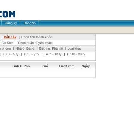
Đăng ký
Đăng tin
|
Đắk Lắk
|
Chọn tỉnh thành khác
Cư Kuin
|
Chọn quận huyện khác
n phòng
|
Nhà ở, Đất ở
|
Biệt thự, Phân lô
|
Loại khác
|
Từ 3 – 5 tỷ
|
Từ 5 – 7 tỷ
|
Từ 7 – 10 tỷ
|
Từ 10 - 20 tỷ
Tỉnh /T.Phố
Giá
Lượt xem
Ngày