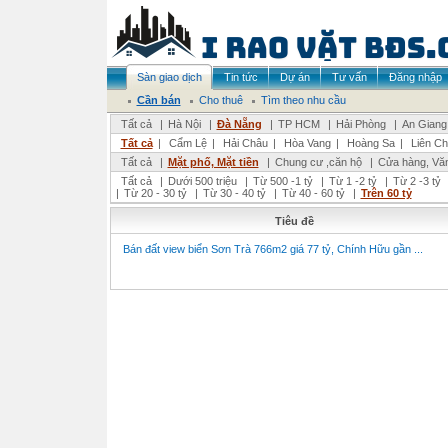
Sàn giao dịch
Tin tức
Dự án
Tư vấn
Đăng nhập
Cần bán
Cho thuê
Tìm theo nhu cầu
Tất cả
|
Hà Nội
|
Đà Nẵng
|
TP HCM
|
Hải Phòng
|
An Giang
Tất cả
|
Cẩm Lệ
|
Hải Châu
|
Hòa Vang
|
Hoàng Sa
|
Liên Ch
Tất cả
|
Mặt phố, Mặt tiền
|
Chung cư ,căn hộ
|
Cửa hàng, Vă
Tất cả
|
Dưới 500 triệu
|
Từ 500 -1 tỷ
|
Từ 1 -2 tỷ
|
Từ 2 -3 tỷ
|
Từ 20 - 30 tỷ
|
Từ 30 - 40 tỷ
|
Từ 40 - 60 tỷ
|
Trên 60 tỷ
Tiêu đề
Bán đất view biển Sơn Trà 766m2 giá 77 tỷ, Chính Hữu gần ...