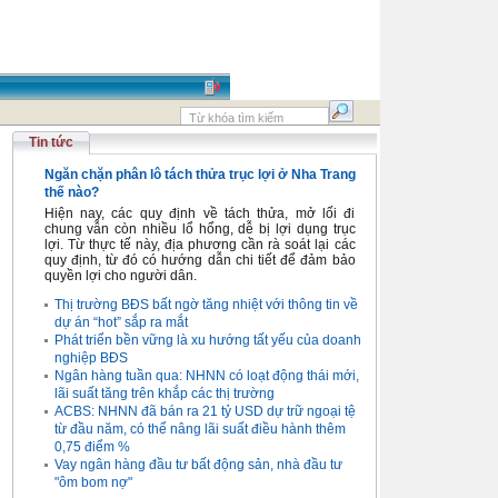
Tin tức
Ngăn chặn phân lô tách thửa trục lợi ở Nha Trang
thế nào?
Hiện nay, các quy định về tách thửa, mở lối đi
chung vẫn còn nhiều lổ hổng, dễ bị lợi dụng trục
lợi. Từ thực tế này, địa phương cần rà soát lại các
quy định, từ đó có hướng dẫn chi tiết để đảm bảo
quyền lợi cho người dân.
Thị trường BĐS bất ngờ tăng nhiệt với thông tin về
dự án “hot” sắp ra mắt
Phát triển bền vững là xu hướng tất yếu của doanh
nghiệp BĐS
Ngân hàng tuần qua: NHNN có loạt động thái mới,
lãi suất tăng trên khắp các thị trường
ACBS: NHNN đã bán ra 21 tỷ USD dự trữ ngoại tệ
từ đầu năm, có thể nâng lãi suất điều hành thêm
0,75 điểm %
Vay ngân hàng đầu tư bất động sản, nhà đầu tư
"ôm bom nợ"