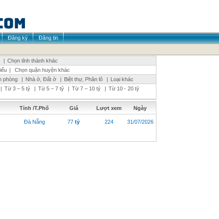
Đăng ký
Đăng tin
|
Chọn tỉnh thành khác
iểu
|
Chọn quận huyện khác
n phòng
|
Nhà ở, Đất ở
|
Biệt thự, Phân lô
|
Loại khác
|
Từ 3 – 5 tỷ
|
Từ 5 – 7 tỷ
|
Từ 7 – 10 tỷ
|
Từ 10 - 20 tỷ
Tỉnh /T.Phố
Giá
Lượt xem
Ngày
Đà Nẵng
77
tỷ
224
31/07/2026