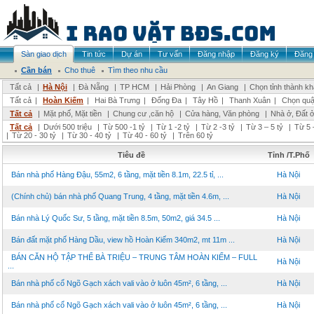
Sàn giao dịch
Tin tức
Dự án
Tư vấn
Đăng nhập
Đăng ký
Đăng 
Cần bán
Cho thuê
Tìm theo nhu cầu
Tất cả
|
Hà Nội
|
Đà Nẵng
|
TP HCM
|
Hải Phòng
|
An Giang
|
Chọn tỉnh thành k
Tất cả
|
Hoàn Kiếm
|
Hai Bà Trưng
|
Đống Đa
|
Tây Hồ
|
Thanh Xuân
|
Chọn quậ
Tất cả
|
Mặt phố, Mặt tiền
|
Chung cư ,căn hộ
|
Cửa hàng, Văn phòng
|
Nhà ở, Đất 
Tất cả
|
Dưới 500 triệu
|
Từ 500 -1 tỷ
|
Từ 1 -2 tỷ
|
Từ 2 -3 tỷ
|
Từ 3 – 5 tỷ
|
Từ 5 
|
Từ 20 - 30 tỷ
|
Từ 30 - 40 tỷ
|
Từ 40 - 60 tỷ
|
Trên 60 tỷ
Tiêu đề
Tỉnh /T.Phố
Bán nhà phố Hàng Đậu, 55m2, 6 tầng, mặt tiền 8.1m, 22.5 tỉ, ...
Hà Nội
(Chính chủ) bán nhà phố Quang Trung, 4 tầng, mặt tiền 4.6m, ...
Hà Nội
Bán nhà Lý Quốc Sư, 5 tầng, mặt tiền 8.5m, 50m2, giá 34.5 ...
Hà Nội
Bán đất mặt phố Hàng Dầu, view hồ Hoàn Kiếm 340m2, mt 11m ...
Hà Nội
BÁN CĂN HỘ TẬP THỂ BÀ TRIỆU – TRUNG TÂM HOÀN KIẾM – FULL
Hà Nội
...
Bán nhà phố cổ Ngõ Gạch xách vali vào ở luôn 45m², 6 tầng, ...
Hà Nội
Bán nhà phố cổ Ngõ Gạch xách vali vào ở luôn 45m², 6 tầng, ...
Hà Nội