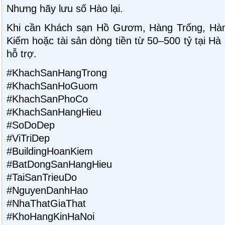
Nhưng hãy lưu số Hào lại.
Khi cần Khách sạn Hồ Gươm, Hàng Trống, Hàn
Kiếm hoặc tài sản dòng tiền từ 50–500 tỷ tại Hà
hỗ trợ.
#KhachSanHangTrong
#KhachSanHoGuom
#KhachSanPhoCo
#KhachSanHangHieu
#SoDoDep
#ViTriDep
#BuildingHoanKiem
#BatDongSanHangHieu
#TaiSanTrieuDo
#NguyenDanhHao
#NhaThatGiaThat
#KhoHangKinHaNoi