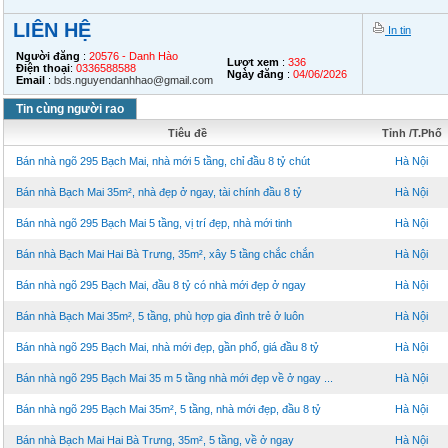
LIÊN HỆ
In tin
Người đăng
:
20576 - Danh Hào
Lượt xem
:
336
Điện thoại
:
0336588588
Ngày đăng
:
04/06/2026
Email
:
bds.nguyendanhhao@gmail.com
Tin cùng người rao
Tiêu đề
Tỉnh /T.Phố
Bán nhà ngõ 295 Bạch Mai, nhà mới 5 tầng, chỉ đầu 8 tỷ chút
Hà Nội
Bán nhà Bạch Mai 35m², nhà đẹp ở ngay, tài chính đầu 8 tỷ
Hà Nội
Bán nhà ngõ 295 Bạch Mai 5 tầng, vị trí đẹp, nhà mới tinh
Hà Nội
Bán nhà Bạch Mai Hai Bà Trưng, 35m², xây 5 tầng chắc chắn
Hà Nội
Bán nhà ngõ 295 Bạch Mai, đầu 8 tỷ có nhà mới đẹp ở ngay
Hà Nội
Bán nhà Bạch Mai 35m², 5 tầng, phù hợp gia đình trẻ ở luôn
Hà Nội
Bán nhà ngõ 295 Bạch Mai, nhà mới đẹp, gần phố, giá đầu 8 tỷ
Hà Nội
Bán nhà ngõ 295 Bạch Mai 35 m 5 tầng nhà mới đẹp về ở ngay ...
Hà Nội
Bán nhà ngõ 295 Bạch Mai 35m², 5 tầng, nhà mới đẹp, đầu 8 tỷ
Hà Nội
Bán nhà Bạch Mai Hai Bà Trưng, 35m², 5 tầng, về ở ngay
Hà Nội