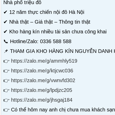
Nhà phố triệu đô
✔ 12 năm thực chiến nội đô Hà Nội
✔ Nhà thật – Giá thật – Thông tin thật
✔ Kho hàng kín nhiều tài sản chưa công khai
📞 Hotline/Zalo: 0336 588 588
📌 THAM GIA KHO HÀNG KÍN NGUYỄN DANH
👉
https://zalo.me/g/ammhly519
👉
https://zalo.me/g/ktjcwc036
👉
https://zalo.me/g/vwnvfd302
👉
https://zalo.me/g/lpdjzc205
👉
https://zalo.me/g/jhsgaj184
👉 Có thể hôm nay anh chị chưa mua khách sạn