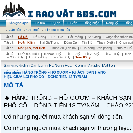
Sàn giao dịch
Tin tức
Dự án
Tư vấn
Đăng nhập
Đăng ký
Đăng 
Cần bán
Cho thuê
Tìm theo nhu cầu
Tất cả
|
Hà Nội
|
Đà Nẵng
|
TP HCM
|
Hải Phòng
|
An Giang
|
Chọn tỉnh thành k
Tất cả
|
Hoàn Kiếm
|
Hai Bà Trưng
|
Đống Đa
|
Tây Hồ
|
Thanh Xuân
|
Chọn quậ
Tất cả
|
Mặt phố, Mặt tiền
|
Chung cư ,căn hộ
|
Cửa hàng, Văn phòng
|
Nhà ở, Đất
Tất cả
|
Dưới 500 triệu
|
Từ 500 -1 tỷ
|
Từ 1 -2 tỷ
|
Từ 2 -3 tỷ
|
Từ 3 – 5 tỷ
|
Từ 5 –
|
Từ 20 - 30 tỷ
|
Từ 30 - 40 tỷ
|
Từ 40 - 60 tỷ
|
Trên 60 tỷ
>>
>>
>>
>>
Sàn giao dịch
Cần bán
Hà Nội
Hoàn Kiếm
Mặt phố, Mặt tiền
siêu phẩm HÀNG TRỐNG – HỒ GƯƠM – KHÁCH SẠN HÀNG
HIỆU GIỮA LÕI PHỐ CỔ – DÒNG TIỀN 13 TỶ/NĂM –
MÔ TẢ
🔥 HÀNG TRỐNG – HỒ GƯƠM – KHÁCH SẠN 
PHỐ CỔ – DÒNG TIỀN 13 TỶ/NĂM – CHÀO 223
Có những người mua khách sạn vì dòng tiền.
Có những người mua khách sạn vì thương hiệu.