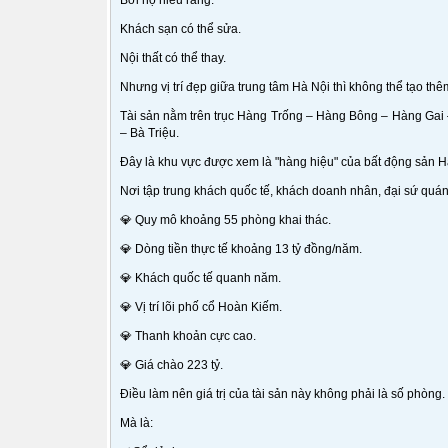
Bởi họ hiểu rằng:
Khách sạn có thể sửa.
Nội thất có thể thay.
Nhưng vị trí đẹp giữa trung tâm Hà Nội thì không thể tạo thê
Tài sản nằm trên trục Hàng Trống – Hàng Bông – Hàng Gai
– Bà Triệu.
Đây là khu vực được xem là "hàng hiệu" của bất động sản H
Nơi tập trung khách quốc tế, khách doanh nhân, đại sứ quá
💎 Quy mô khoảng 55 phòng khai thác.
💎 Dòng tiền thực tế khoảng 13 tỷ đồng/năm.
💎 Khách quốc tế quanh năm.
💎 Vị trí lõi phố cổ Hoàn Kiếm.
💎 Thanh khoản cực cao.
💎 Giá chào 223 tỷ.
Điều làm nên giá trị của tài sản này không phải là số phòng.
Mà là: