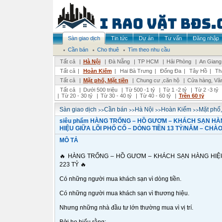
Sàn giao dịch
Tin tức
Dự án
Tư vấn
Đăng nhập
Cần bán
Cho thuê
Tìm theo nhu cầu
Tất cả
|
Hà Nội
|
Đà Nẵng
|
TP HCM
|
Hải Phòng
|
An Giang
Tất cả
|
Hoàn Kiếm
|
Hai Bà Trưng
|
Đống Đa
|
Tây Hồ
|
Th
Tất cả
|
Mặt phố, Mặt tiền
|
Chung cư ,căn hộ
|
Cửa hàng, Vă
Tất cả
|
Dưới 500 triệu
|
Từ 500 -1 tỷ
|
Từ 1 -2 tỷ
|
Từ 2 -3 tỷ
|
Từ 20 - 30 tỷ
|
Từ 30 - 40 tỷ
|
Từ 40 - 60 tỷ
|
Trên 60 tỷ
>>
>>
>>
>>
Sàn giao dịch
Cần bán
Hà Nội
Hoàn Kiếm
Mặt phố,
siêu phẩm HÀNG TRỐNG – HỒ GƯƠM – KHÁCH SẠN HÀ
HIỆU GIỮA LÕI PHỐ CỔ – DÒNG TIỀN 13 TỶ/NĂM – CHÀ
MÔ TẢ
🔥 HÀNG TRỐNG – HỒ GƯƠM – KHÁCH SẠN HÀNG HIỆU 
223 TỶ 🔥
Có những người mua khách sạn vì dòng tiền.
Có những người mua khách sạn vì thương hiệu.
Nhưng những nhà đầu tư lớn thường mua vì vị trí.