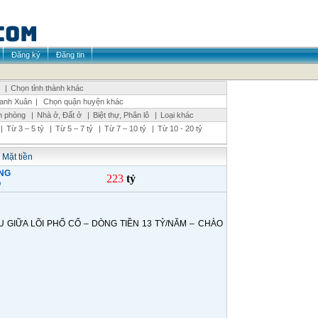
Đăng ký
Đăng tin
|
Chọn tỉnh thành khác
anh Xuân
|
Chọn quận huyện khác
n phòng
|
Nhà ở, Đất ở
|
Biệt thự, Phân lô
|
Loại khác
|
Từ 3 – 5 tỷ
|
Từ 5 – 7 tỷ
|
Từ 7 – 10 tỷ
|
Từ 10 - 20 tỷ
 Mặt tiền
NG
223
tỷ
O
GIỮA LÕI PHỐ CỔ – DÒNG TIỀN 13 TỶ/NĂM – CHÀO