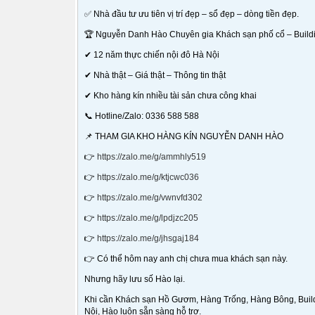
✅ Nhà đầu tư ưu tiên vị trí đẹp – sổ đẹp – dòng tiền đẹp.
🏆 Nguyễn Danh Hào Chuyên gia Khách sạn phố cổ – Buildi
✔ 12 năm thực chiến nội đô Hà Nội
✔ Nhà thật – Giá thật – Thông tin thật
✔ Kho hàng kín nhiều tài sản chưa công khai
📞 Hotline/Zalo: 0336 588 588
📌 THAM GIA KHO HÀNG KÍN NGUYỄN DANH HÀO
👉
https://zalo.me/g/ammhly519
👉
https://zalo.me/g/ktjcwc036
👉
https://zalo.me/g/vwnvfd302
👉
https://zalo.me/g/lpdjzc205
👉
https://zalo.me/g/jhsgaj184
👉 Có thể hôm nay anh chị chưa mua khách sạn này.
Nhưng hãy lưu số Hào lại.
Khi cần Khách sạn Hồ Gươm, Hàng Trống, Hàng Bông, Buildi
Nội, Hào luôn sẵn sàng hỗ trợ.