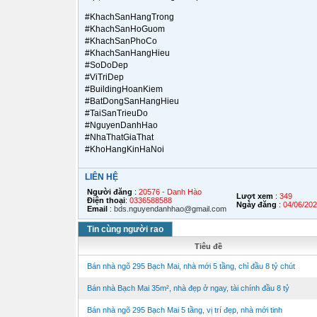
#KhachSanHangTrong
#KhachSanHoGuom
#KhachSanPhoCo
#KhachSanHangHieu
#SoDoDep
#ViTriDep
#BuildingHoanKiem
#BatDongSanHangHieu
#TaiSanTrieuDo
#NguyenDanhHao
#NhaThatGiaThat
#KhoHangKinHaNoi
LIÊN HỆ
Người đăng
:
20576 - Danh Hào
Lượt xem
:
349
Điện thoại
:
0336588588
Ngày đăng
:
04/06/20
Email
:
bds.nguyendanhhao@gmail.com
Tin cùng người rao
Tiêu đề
Bán nhà ngõ 295 Bạch Mai, nhà mới 5 tầng, chỉ đầu 8 tỷ chút
Bán nhà Bạch Mai 35m², nhà đẹp ở ngay, tài chính đầu 8 tỷ
Bán nhà ngõ 295 Bạch Mai 5 tầng, vị trí đẹp, nhà mới tinh