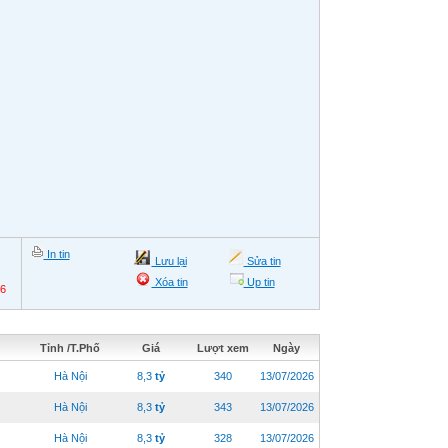
In tin
Lưu lại
Sửa tin
Xóa tin
Up tin
26
Tỉnh /T.Phố
Giá
Lượt xem
Ngày
Hà Nội
8,3
tỷ
340
13/07/2026
Hà Nội
8,3
tỷ
343
13/07/2026
Hà Nội
8,3
tỷ
328
13/07/2026