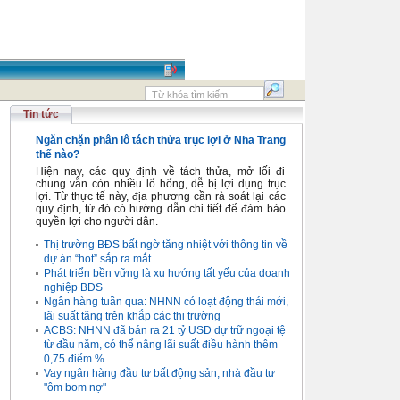
Tin tức
Ngăn chặn phân lô tách thửa trục lợi ở Nha Trang
thế nào?
Hiện nay, các quy định về tách thửa, mở lối đi
chung vẫn còn nhiều lổ hổng, dễ bị lợi dụng trục
lợi. Từ thực tế này, địa phương cần rà soát lại các
quy định, từ đó có hướng dẫn chi tiết để đảm bảo
quyền lợi cho người dân.
Thị trường BĐS bất ngờ tăng nhiệt với thông tin về
dự án “hot” sắp ra mắt
Phát triển bền vững là xu hướng tất yếu của doanh
nghiệp BĐS
Ngân hàng tuần qua: NHNN có loạt động thái mới,
lãi suất tăng trên khắp các thị trường
ACBS: NHNN đã bán ra 21 tỷ USD dự trữ ngoại tệ
từ đầu năm, có thể nâng lãi suất điều hành thêm
0,75 điểm %
Vay ngân hàng đầu tư bất động sản, nhà đầu tư
"ôm bom nợ"