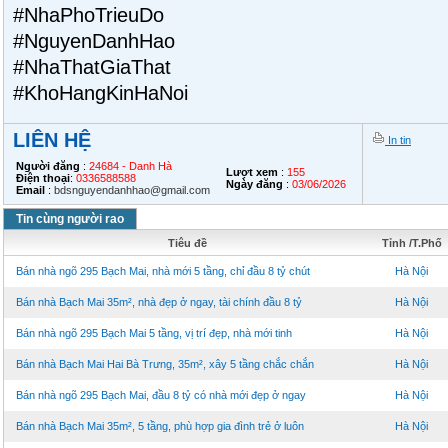
#NhaPhoTrieuDo
#NguyenDanhHao
#NhaThatGiaThat
#KhoHangKinHaNoi
LIÊN HỆ
In tin
Người đăng
:
24684 - Danh Hà
Lượt xem
:
155
Điện thoại
:
0336588588
Ngày đăng
:
03/06/2026
Email
:
bdsnguyendanhhao@gmail.com
Tin cùng người rao
Tiêu đề
Tỉnh /T.Phố
Bán nhà ngõ 295 Bạch Mai, nhà mới 5 tầng, chỉ đầu 8 tỷ chút
Hà Nội
Bán nhà Bạch Mai 35m², nhà đẹp ở ngay, tài chính đầu 8 tỷ
Hà Nội
Bán nhà ngõ 295 Bạch Mai 5 tầng, vị trí đẹp, nhà mới tinh
Hà Nội
Bán nhà Bạch Mai Hai Bà Trưng, 35m², xây 5 tầng chắc chắn
Hà Nội
Bán nhà ngõ 295 Bạch Mai, đầu 8 tỷ có nhà mới đẹp ở ngay
Hà Nội
Bán nhà Bạch Mai 35m², 5 tầng, phù hợp gia đình trẻ ở luôn
Hà Nội