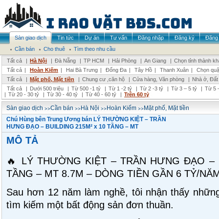
Sàn giao dịch
Tin tức
Dự án
Tư vấn
Đăng nhập
Đăng ký
Đăng 
Cần bán
Cho thuê
Tìm theo nhu cầu
Tất cả
|
Hà Nội
|
Đà Nẵng
|
TP HCM
|
Hải Phòng
|
An Giang
|
Chọn tỉnh thành k
Tất cả
|
Hoàn Kiếm
|
Hai Bà Trưng
|
Đống Đa
|
Tây Hồ
|
Thanh Xuân
|
Chọn quậ
Tất cả
|
Mặt phố, Mặt tiền
|
Chung cư ,căn hộ
|
Cửa hàng, Văn phòng
|
Nhà ở, Đất
Tất cả
|
Dưới 500 triệu
|
Từ 500 -1 tỷ
|
Từ 1 -2 tỷ
|
Từ 2 -3 tỷ
|
Từ 3 – 5 tỷ
|
Từ 5 –
|
Từ 20 - 30 tỷ
|
Từ 30 - 40 tỷ
|
Từ 40 - 60 tỷ
|
Trên 60 tỷ
>>
>>
>>
>>
Sàn giao dịch
Cần bán
Hà Nội
Hoàn Kiếm
Mặt phố, Mặt tiền
Chú Hùng bên Trung Ương bán LÝ THƯỜNG KIỆT – TRẦN
HƯNG ĐẠO – BUILDING 215M² x 10 TẦNG – MT
MÔ TẢ
🔥 LÝ THƯỜNG KIỆT – TRẦN HƯNG ĐẠO – B
TẦNG – MT 8.7M – DÒNG TIỀN GẦN 6 TỶ/NĂM
Sau hơn 12 năm làm nghề, tôi nhận thấy những
tìm kiếm một bất động sản đơn thuần.