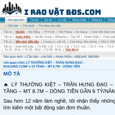
Sàn giao dịch
Tin tức
Dự án
Tư vấn
Đăng nhập
Đăng ký
Đăng 
Cần bán
Cho thuê
Tìm theo nhu cầu
Tất cả
|
Hà Nội
|
Đà Nẵng
|
TP HCM
|
Hải Phòng
|
An Giang
|
Chọn tỉnh thành k
Tất cả
|
Hoàn Kiếm
|
Hai Bà Trưng
|
Đống Đa
|
Tây Hồ
|
Thanh Xuân
|
Chọn quậ
Tất cả
|
Mặt phố, Mặt tiền
|
Chung cư ,căn hộ
|
Cửa hàng, Văn phòng
|
Nhà ở, Đất
Tất cả
|
Dưới 500 triệu
|
Từ 500 -1 tỷ
|
Từ 1 -2 tỷ
|
Từ 2 -3 tỷ
|
Từ 3 – 5 tỷ
|
Từ 5 –
|
Từ 20 - 30 tỷ
|
Từ 30 - 40 tỷ
|
Từ 40 - 60 tỷ
|
Trên 60 tỷ
>>
>>
>>
>>
Sàn giao dịch
Cần bán
Hà Nội
Hoàn Kiếm
Mặt phố, Mặt tiền
chủ quan chức LÝ THƯỜNG KIỆT – TRẦN HƯNG ĐẠO –
BUILDING 215M² x 10 TẦNG – MT 8.7M – DÒNG TIỀN
MÔ TẢ
🔥 LÝ THƯỜNG KIỆT – TRẦN HƯNG ĐẠO – B
TẦNG – MT 8.7M – DÒNG TIỀN GẦN 6 TỶ/NĂM
Sau hơn 12 năm làm nghề, tôi nhận thấy những
tìm kiếm một bất động sản đơn thuần.