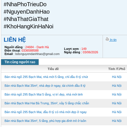
#NhaPhoTrieuDo
#NguyenDanhHao
#NhaThatGiaThat
#KhoHangKinHaNoi
LIÊN HỆ
In tin
Người đăng
:
24684 - Danh Hà
Lượt xem
:
149
Điện thoại
:
0336588588
Ngày đăng
:
03/06/2026
Email
:
bdsnguyendanhhao@gmail.com
Tin cùng người rao
Tiêu đề
Tỉnh /T.Phố
Bán nhà ngõ 295 Bạch Mai, nhà mới 5 tầng, chỉ đầu 8 tỷ chút
Hà Nội
Bán nhà Bạch Mai 35m², nhà đẹp ở ngay, tài chính đầu 8 tỷ
Hà Nội
Bán nhà ngõ 295 Bạch Mai 5 tầng, vị trí đẹp, nhà mới tinh
Hà Nội
Bán nhà Bạch Mai Hai Bà Trưng, 35m², xây 5 tầng chắc chắn
Hà Nội
Bán nhà ngõ 295 Bạch Mai, đầu 8 tỷ có nhà mới đẹp ở ngay
Hà Nội
Bán nhà Bạch Mai 35m², 5 tầng, phù hợp gia đình trẻ ở luôn
Hà Nội