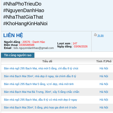
#NhaPhoTrieuDo
#NguyenDanhHao
#NhaThatGiaThat
#KhoHangKinHaNoi
LIÊN HỆ
In tin
Người đăng
:
20576 - Danh Hào
Lượt xem
:
147
Điện thoại
:
0336588588
Ngày đăng
:
03/06/2026
Email
:
bds.nguyendanhhao@gmail.com
Tin cùng người rao
Tiêu đề
Tỉnh /T.Phố
Bán nhà ngõ 295 Bạch Mai, nhà mới 5 tầng, chỉ đầu 8 tỷ chút
Hà Nội
Bán nhà Bạch Mai 35m², nhà đẹp ở ngay, tài chính đầu 8 tỷ
Hà Nội
Bán nhà ngõ 295 Bạch Mai 5 tầng, vị trí đẹp, nhà mới tinh
Hà Nội
Bán nhà Bạch Mai Hai Bà Trưng, 35m², xây 5 tầng chắc chắn
Hà Nội
Bán nhà ngõ 295 Bạch Mai, đầu 8 tỷ có nhà mới đẹp ở ngay
Hà Nội
Bán nhà Bạch Mai 35m², 5 tầng, phù hợp gia đình trẻ ở luôn
Hà Nội