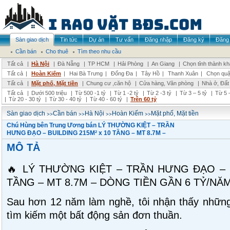
Sàn giao dịch
Tin tức
Dự án
Tư vấn
Đăng nhập
Đăng ký
Đăng 
Cần bán
Cho thuê
Tìm theo nhu cầu
Tất cả
|
Hà Nội
|
Đà Nẵng
|
TP HCM
|
Hải Phòng
|
An Giang
|
Chọn tỉnh thành k
Tất cả
|
Hoàn Kiếm
|
Hai Bà Trưng
|
Đống Đa
|
Tây Hồ
|
Thanh Xuân
|
Chọn quậ
Tất cả
|
Mặt phố, Mặt tiền
|
Chung cư ,căn hộ
|
Cửa hàng, Văn phòng
|
Nhà ở, Đất
Tất cả
|
Dưới 500 triệu
|
Từ 500 -1 tỷ
|
Từ 1 -2 tỷ
|
Từ 2 -3 tỷ
|
Từ 3 – 5 tỷ
|
Từ 5 –
|
Từ 20 - 30 tỷ
|
Từ 30 - 40 tỷ
|
Từ 40 - 60 tỷ
|
Trên 60 tỷ
>>
>>
>>
>>
Sàn giao dịch
Cần bán
Hà Nội
Hoàn Kiếm
Mặt phố, Mặt tiền
Chú Hùng bên Trung Ương bán LÝ THƯỜNG KIỆT – TRẦN
HƯNG ĐẠO – BUILDING 215M² x 10 TẦNG – MT 8.7M –
MÔ TẢ
🔥 LÝ THƯỜNG KIỆT – TRẦN HƯNG ĐẠO – B
TẦNG – MT 8.7M – DÒNG TIỀN GẦN 6 TỶ/NĂM
Sau hơn 12 năm làm nghề, tôi nhận thấy những
tìm kiếm một bất động sản đơn thuần.