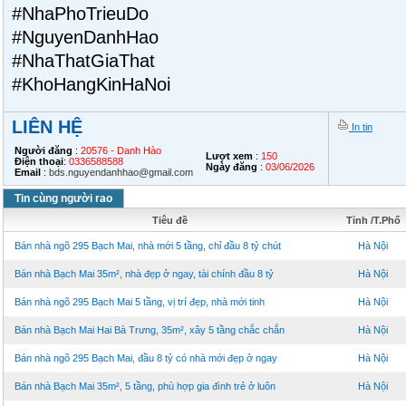
#NhaPhoTrieuDo
#NguyenDanhHao
#NhaThatGiaThat
#KhoHangKinHaNoi
LIÊN HỆ
In tin
Người đăng
:
20576 - Danh Hào
Lượt xem
:
150
Điện thoại
:
0336588588
Ngày đăng
:
03/06/2026
Email
:
bds.nguyendanhhao@gmail.com
Tin cùng người rao
Tiêu đề
Tỉnh /T.Phố
Bán nhà ngõ 295 Bạch Mai, nhà mới 5 tầng, chỉ đầu 8 tỷ chút
Hà Nội
Bán nhà Bạch Mai 35m², nhà đẹp ở ngay, tài chính đầu 8 tỷ
Hà Nội
Bán nhà ngõ 295 Bạch Mai 5 tầng, vị trí đẹp, nhà mới tinh
Hà Nội
Bán nhà Bạch Mai Hai Bà Trưng, 35m², xây 5 tầng chắc chắn
Hà Nội
Bán nhà ngõ 295 Bạch Mai, đầu 8 tỷ có nhà mới đẹp ở ngay
Hà Nội
Bán nhà Bạch Mai 35m², 5 tầng, phù hợp gia đình trẻ ở luôn
Hà Nội