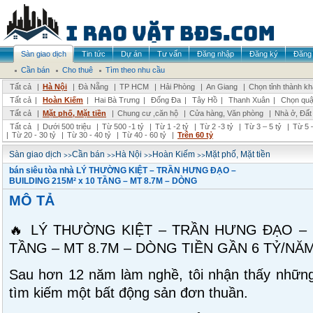
Sàn giao dịch
Tin tức
Dự án
Tư vấn
Đăng nhập
Đăng ký
Đăng 
Cần bán
Cho thuê
Tìm theo nhu cầu
Tất cả
|
Hà Nội
|
Đà Nẵng
|
TP HCM
|
Hải Phòng
|
An Giang
|
Chọn tỉnh thành k
Tất cả
|
Hoàn Kiếm
|
Hai Bà Trưng
|
Đống Đa
|
Tây Hồ
|
Thanh Xuân
|
Chọn quậ
Tất cả
|
Mặt phố, Mặt tiền
|
Chung cư ,căn hộ
|
Cửa hàng, Văn phòng
|
Nhà ở, Đất
Tất cả
|
Dưới 500 triệu
|
Từ 500 -1 tỷ
|
Từ 1 -2 tỷ
|
Từ 2 -3 tỷ
|
Từ 3 – 5 tỷ
|
Từ 5 –
|
Từ 20 - 30 tỷ
|
Từ 30 - 40 tỷ
|
Từ 40 - 60 tỷ
|
Trên 60 tỷ
>>
>>
>>
>>
Sàn giao dịch
Cần bán
Hà Nội
Hoàn Kiếm
Mặt phố, Mặt tiền
bán siêu tòa nhà LÝ THƯỜNG KIỆT – TRẦN HƯNG ĐẠO –
BUILDING 215M² x 10 TẦNG – MT 8.7M – DÒNG
MÔ TẢ
🔥 LÝ THƯỜNG KIỆT – TRẦN HƯNG ĐẠO – B
TẦNG – MT 8.7M – DÒNG TIỀN GẦN 6 TỶ/NĂM
Sau hơn 12 năm làm nghề, tôi nhận thấy những
tìm kiếm một bất động sản đơn thuần.