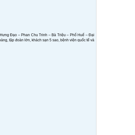
ần Hưng Đạo – Phan Chu Trinh – Bà Triệu – Phố Huế – Đại
àng, tập đoàn lớn, khách sạn 5 sao, bệnh viện quốc tế và