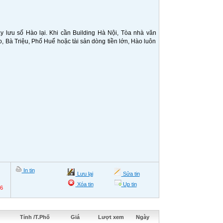
lưu số Hào lại. Khi cần Building Hà Nội, Tòa nhà văn
 Bà Triệu, Phố Huế hoặc tài sản dòng tiền lớn, Hào luôn
In tin
Lưu lại
Sửa tin
Xóa tin
Up tin
26
Tỉnh /T.Phố
Giá
Lượt xem
Ngày