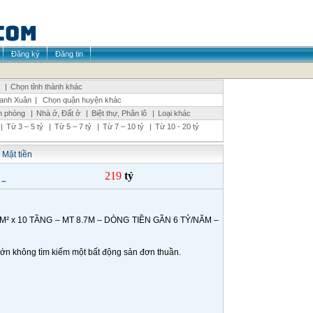
Đăng ký
Đăng tin
|
Chọn tỉnh thành khác
anh Xuân
|
Chọn quận huyện khác
n phòng
|
Nhà ở, Đất ở
|
Biệt thự, Phân lô
|
Loại khác
|
Từ 3 – 5 tỷ
|
Từ 5 – 7 tỷ
|
Từ 7 – 10 tỷ
|
Từ 10 - 20 tỷ
 Mặt tiền
219
tỷ
 –
² x 10 TẦNG – MT 8.7M – DÒNG TIỀN GẦN 6 TỶ/NĂM –
ớn không tìm kiếm một bất động sản đơn thuần.