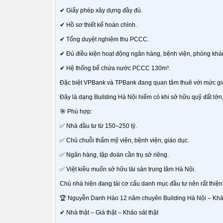
✔ Giấy phép xây dựng đầy đủ.
✔ Hồ sơ thiết kế hoàn chỉnh.
✔ Tổng duyệt nghiệm thu PCCC.
✔ Đủ điều kiện hoạt động ngân hàng, bệnh viện, phòng khá
✔ Hệ thống bể chứa nước PCCC 130m³.
Đặc biệt VPBank và TPBank đang quan tâm thuê với mức giá 
Đây là dạng Building Hà Nội hiếm có khi sở hữu quỹ đất lớn, 
🎯 Phù hợp:
✅ Nhà đầu tư từ 150–250 tỷ.
✅ Chủ chuỗi thẩm mỹ viện, bệnh viện, giáo dục.
✅ Ngân hàng, tập đoàn cần trụ sở riêng.
✅ Việt kiều muốn sở hữu tài sản trung tâm Hà Nội.
Chủ nhà hiện đang tái cơ cấu danh mục đầu tư nên rất thiệ
🏆 Nguyễn Danh Hào 12 năm chuyên Building Hà Nội – Khác
✔ Nhà thật – Giá thật – Khảo sát thật