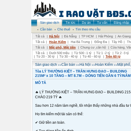
Sàn giao dịch
Tin tức
Dự án
Tư vấn
Đăng nhập
Cần bán
Cho thuê
Tìm theo nhu cầu
Tất cả
|
Hà Nội
|
Đà Nẵng
|
TP HCM
|
Hải Phòng
|
An Giang
Tất cả
|
Hoàn Kiếm
|
Hai Bà Trưng
|
Đống Đa
|
Tây Hồ
|
Th
Tất cả
|
Mặt phố, Mặt tiền
|
Chung cư ,căn hộ
|
Cửa hàng, Vă
Tất cả
|
Dưới 500 triệu
|
Từ 500 -1 tỷ
|
Từ 1 -2 tỷ
|
Từ 2 -3 tỷ
|
Từ 20 - 30 tỷ
|
Từ 30 - 40 tỷ
|
Từ 40 - 60 tỷ
|
Trên 60 tỷ
>>
>>
>>
>>
Sàn giao dịch
Cần bán
Hà Nội
Hoàn Kiếm
Mặt phố,
Tòa LÝ THƯỜNG KIỆT – TRẦN HƯNG ĐẠO – BUILDING
215M² x 10 TẦNG – MT 8.7M – DÒNG TIỀN GẦN 6 TỶ/NĂM
MÔ TẢ
🔥 LÝ THƯỜNG KIỆT – TRẦN HƯNG ĐẠO – BUILDING 215M
CHÀO 219 TỶ 🔥
Sau hơn 12 năm làm nghề, tôi nhận thấy những nhà đầu tư l
Họ tìm kiếm một tài sản có thể:
✔ Giữ tiền an toàn.