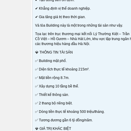
✔ Tạo dòng tiền ổn định.
✔ Khẳng định vị thế doanh nghiệp.
✔ Gia tăng giá trị theo thời gian.
Và tòa Building này là một trong những tài sản như vậy.
Tọa lạc trên trục thương mại kết nối Lý Thường Kiệt – Tr
Cồ Việt – Hồ Gươm – Nhà Hát Lớn, khu vực tập trung ngân h
các thương hiệu hàng đầu Hà Nội.
💎 THÔNG TIN TÀI SẢN
✅ Building mặt phố.
✅ Diện tích thực tế khoảng 215m².
✅ Mặt tiền rộng 8.7m.
✅ Xây dựng 10 tầng bề thế.
✅ Thiết kế thông sàn.
✅ 2 thang bộ riêng biệt.
✅ Dòng tiền thực tế khoảng 500 triệu/tháng.
✅ Tương đương gần 6 tỷ đồng/năm.
💎 GIÁ TRỊ KHÁC BIỆT