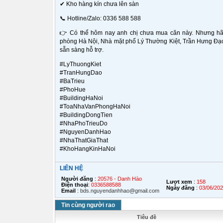
✔ Kho hàng kín chưa lên sàn
📞 Hotline/Zalo: 0336 588 588
👉 Có thể hôm nay anh chị chưa mua căn này. Nhưng hãy 
phòng Hà Nội, Nhà mặt phố Lý Thường Kiệt, Trần Hưng Đạo,
sẵn sàng hỗ trợ.
#LyThuongKiet
#TranHungDao
#BaTrieu
#PhoHue
#BuildingHaNoi
#ToaNhaVanPhongHaNoi
#BuildingDongTien
#NhaPhoTrieuDo
#NguyenDanhHao
#NhaThatGiaThat
#KhoHangKinHaNoi
LIÊN HỆ
Người đăng
:
20576 - Danh Hào
Lượt xem
:
158
Điện thoại
:
0336588588
Ngày đăng
:
03/06/20
Email
:
bds.nguyendanhhao@gmail.com
Tin cùng người rao
Tiêu đề