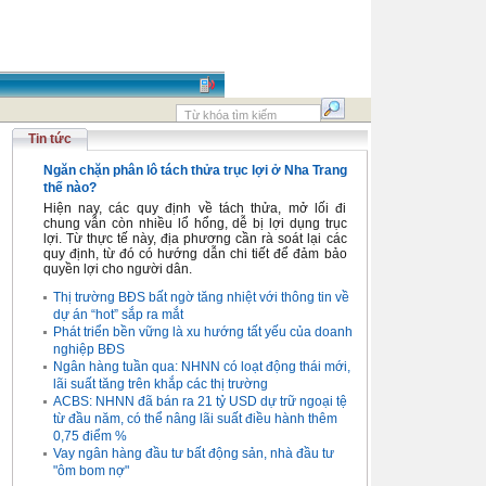
Tin tức
Ngăn chặn phân lô tách thửa trục lợi ở Nha Trang
thế nào?
Hiện nay, các quy định về tách thửa, mở lối đi
chung vẫn còn nhiều lổ hổng, dễ bị lợi dụng trục
lợi. Từ thực tế này, địa phương cần rà soát lại các
quy định, từ đó có hướng dẫn chi tiết để đảm bảo
quyền lợi cho người dân.
Thị trường BĐS bất ngờ tăng nhiệt với thông tin về
dự án “hot” sắp ra mắt
Phát triển bền vững là xu hướng tất yếu của doanh
nghiệp BĐS
Ngân hàng tuần qua: NHNN có loạt động thái mới,
lãi suất tăng trên khắp các thị trường
ACBS: NHNN đã bán ra 21 tỷ USD dự trữ ngoại tệ
từ đầu năm, có thể nâng lãi suất điều hành thêm
0,75 điểm %
Vay ngân hàng đầu tư bất động sản, nhà đầu tư
"ôm bom nợ"