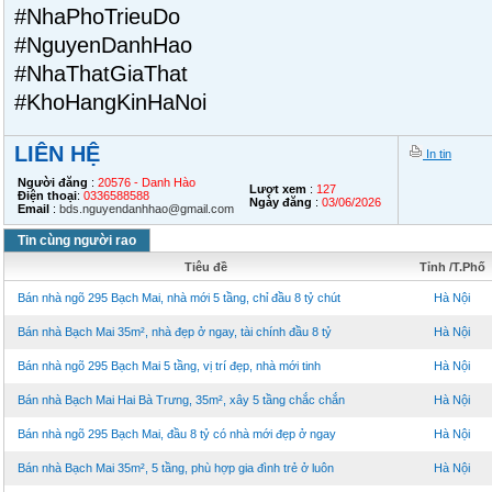
#NhaPhoTrieuDo
#NguyenDanhHao
#NhaThatGiaThat
#KhoHangKinHaNoi
LIÊN HỆ
In tin
Người đăng
:
20576 - Danh Hào
Lượt xem
:
127
Điện thoại
:
0336588588
Ngày đăng
:
03/06/2026
Email
:
bds.nguyendanhhao@gmail.com
Tin cùng người rao
Tiêu đề
Tỉnh /T.Phố
Bán nhà ngõ 295 Bạch Mai, nhà mới 5 tầng, chỉ đầu 8 tỷ chút
Hà Nội
Bán nhà Bạch Mai 35m², nhà đẹp ở ngay, tài chính đầu 8 tỷ
Hà Nội
Bán nhà ngõ 295 Bạch Mai 5 tầng, vị trí đẹp, nhà mới tinh
Hà Nội
Bán nhà Bạch Mai Hai Bà Trưng, 35m², xây 5 tầng chắc chắn
Hà Nội
Bán nhà ngõ 295 Bạch Mai, đầu 8 tỷ có nhà mới đẹp ở ngay
Hà Nội
Bán nhà Bạch Mai 35m², 5 tầng, phù hợp gia đình trẻ ở luôn
Hà Nội