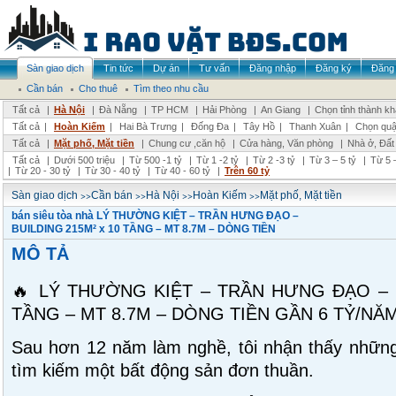
Sàn giao dịch
Tin tức
Dự án
Tư vấn
Đăng nhập
Đăng ký
Đăng 
Cần bán
Cho thuê
Tìm theo nhu cầu
Tất cả
|
Hà Nội
|
Đà Nẵng
|
TP HCM
|
Hải Phòng
|
An Giang
|
Chọn tỉnh thành k
Tất cả
|
Hoàn Kiếm
|
Hai Bà Trưng
|
Đống Đa
|
Tây Hồ
|
Thanh Xuân
|
Chọn quậ
Tất cả
|
Mặt phố, Mặt tiền
|
Chung cư ,căn hộ
|
Cửa hàng, Văn phòng
|
Nhà ở, Đất
Tất cả
|
Dưới 500 triệu
|
Từ 500 -1 tỷ
|
Từ 1 -2 tỷ
|
Từ 2 -3 tỷ
|
Từ 3 – 5 tỷ
|
Từ 5 –
|
Từ 20 - 30 tỷ
|
Từ 30 - 40 tỷ
|
Từ 40 - 60 tỷ
|
Trên 60 tỷ
>>
>>
>>
>>
Sàn giao dịch
Cần bán
Hà Nội
Hoàn Kiếm
Mặt phố, Mặt tiền
bán siêu tòa nhà LÝ THƯỜNG KIỆT – TRẦN HƯNG ĐẠO –
BUILDING 215M² x 10 TẦNG – MT 8.7M – DÒNG TIỀN
MÔ TẢ
🔥 LÝ THƯỜNG KIỆT – TRẦN HƯNG ĐẠO – B
TẦNG – MT 8.7M – DÒNG TIỀN GẦN 6 TỶ/NĂM
Sau hơn 12 năm làm nghề, tôi nhận thấy những
tìm kiếm một bất động sản đơn thuần.