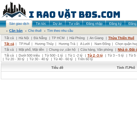
Sàn giao dịch
Tin tức
Dự án
Tư vấn
Đăng nhập
Đăng ký
Đăng 
Cần bán
Cho thuê
Tìm theo nhu cầu
Tất cả
|
Hà Nội
|
Đà Nẵng
|
TP HCM
|
Hải Phòng
|
An Giang
|
Thừa Thiên Huế
Tất cả
|
TP.Huế
|
Hương Thủy
|
Hương Trà
|
A Lưới
|
Nam Đông
|
Chọn quận hu
Tất cả
|
Mặt phố, Mặt tiền
|
Chung cư ,căn hộ
|
Cửa hàng, Văn phòng
|
Nhà ở, Đất 
Tất cả
|
Dưới 500 triệu
|
Từ 500 -1 tỷ
|
Từ 1 -2 tỷ
|
Từ 2 -3 tỷ
|
Từ 3 – 5 tỷ
|
Từ 5 
|
Từ 20 - 30 tỷ
|
Từ 30 - 40 tỷ
|
Từ 40 - 60 tỷ
|
Trên 60 tỷ
Tiêu đề
Tỉnh /T.Phố