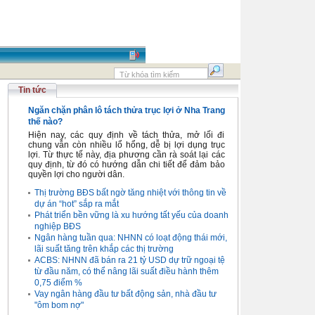
Tin tức
Ngăn chặn phân lô tách thửa trục lợi ở Nha Trang
thế nào?
Hiện nay, các quy định về tách thửa, mở lối đi
chung vẫn còn nhiều lổ hổng, dễ bị lợi dụng trục
lợi. Từ thực tế này, địa phương cần rà soát lại các
quy định, từ đó có hướng dẫn chi tiết để đảm bảo
quyền lợi cho người dân.
Thị trường BĐS bất ngờ tăng nhiệt với thông tin về
dự án “hot” sắp ra mắt
Phát triển bền vững là xu hướng tất yếu của doanh
nghiệp BĐS
Ngân hàng tuần qua: NHNN có loạt động thái mới,
lãi suất tăng trên khắp các thị trường
ACBS: NHNN đã bán ra 21 tỷ USD dự trữ ngoại tệ
từ đầu năm, có thể nâng lãi suất điều hành thêm
0,75 điểm %
Vay ngân hàng đầu tư bất động sản, nhà đầu tư
"ôm bom nợ"