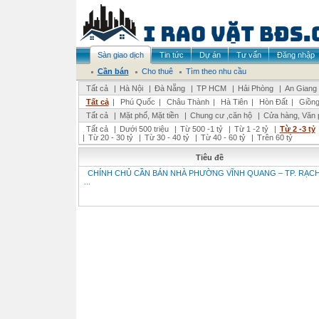
Sàn giao dịch
Tin tức
Dự án
Tư vấn
Đăng nhập
Cần bán
Cho thuê
Tìm theo nhu cầu
Tất cả
|
Hà Nội
|
Đà Nẵng
|
TP HCM
|
Hải Phòng
|
An Giang
Tất cả
|
Phú Quốc
|
Châu Thành
|
Hà Tiên
|
Hòn Đất
|
Giồng
Tất cả
|
Mặt phố, Mặt tiền
|
Chung cư ,căn hộ
|
Cửa hàng, Văn 
Tất cả
|
Dưới 500 triệu
|
Từ 500 -1 tỷ
|
Từ 1 -2 tỷ
|
Từ 2 -3 tỷ
|
Từ 20 - 30 tỷ
|
Từ 30 - 40 tỷ
|
Từ 40 - 60 tỷ
|
Trên 60 tỷ
Tiêu đề
CHÍNH CHỦ CẦN BÁN NHÀ PHƯỜNG VĨNH QUANG – TP. RẠCH
...