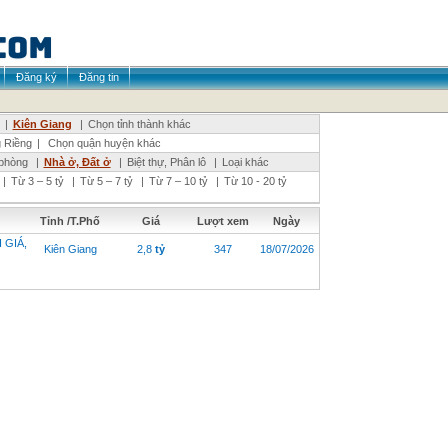
Đăng ký
Đăng tin
|
Kiên Giang
|
Chọn tỉnh thành khác
 Riềng
|
Chọn quận huyện khác
phòng
|
Nhà ở, Đất ở
|
Biệt thự, Phân lô
|
Loại khác
|
Từ 3 – 5 tỷ
|
Từ 5 – 7 tỷ
|
Từ 7 – 10 tỷ
|
Từ 10 - 20 tỷ
Tỉnh /T.Phố
Giá
Lượt xem
Ngày
 GIÁ,
Kiên Giang
2,8
tỷ
347
18/07/2026