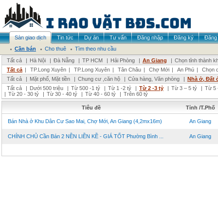
Sàn giao dịch
Tin tức
Dự án
Tư vấn
Đăng nhập
Đăng ký
Đăng 
Cần bán
Cho thuê
Tìm theo nhu cầu
Tất cả
|
Hà Nội
|
Đà Nẵng
|
TP HCM
|
Hải Phòng
|
An Giang
|
Chọn tỉnh thành k
Tất cả
|
TP.Long Xuyên
|
TP.Long Xuyên
|
Tân Châu
|
Chợ Mới
|
An Phú
|
Chọn 
Tất cả
|
Mặt phố, Mặt tiền
|
Chung cư ,căn hộ
|
Cửa hàng, Văn phòng
|
Nhà ở, Đất 
Tất cả
|
Dưới 500 triệu
|
Từ 500 -1 tỷ
|
Từ 1 -2 tỷ
|
Từ 2 -3 tỷ
|
Từ 3 – 5 tỷ
|
Từ 5 
|
Từ 20 - 30 tỷ
|
Từ 30 - 40 tỷ
|
Từ 40 - 60 tỷ
|
Trên 60 tỷ
Tiêu đề
Tỉnh /T.Phố
Bán Nhà ở Khu Dân Cư Sao Mai, Chợ Mới, An Giang (4,2mx16m)
An Giang
CHÍNH CHỦ Cần Bán 2 NỀN LIỀN KỀ - GIÁ TỐT Phường Bình ...
An Giang