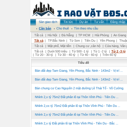
Sàn giao dịch
Tin tức
Dự án
Tư vấn
Đăng nhập
Cần bán
Cho thuê
Tìm theo nhu cầu
Tất cả
|
Hà Nội
|
Đà Nẵng
|
TP HCM
|
Hải Phòng
|
An Giang
Tất cả
|
TP.Bắc Ninh
|
Từ Sơn
|
Tiên Du
|
Yên Phong
|
Thuậ
Tất cả
|
Mặt phố, Mặt tiền
|
Chung cư ,căn hộ
|
Cửa hàng, Văn 
Tất cả
|
Dưới 500 triệu
|
Từ 500 -1 tỷ
|
Từ 1 -2 tỷ
|
Từ 2 -3 tỷ
|
Từ 20 - 30 tỷ
|
Từ 30 - 40 tỷ
|
Từ 40 - 60 tỷ
|
Trên 60 tỷ
Tiêu đề
Bán đất đẹp Tam Giang, Yên Phong, Bắc Ninh - 143m2 - Vị trí ...
Bán đất đẹp Tam Giang, Yên Phong, Bắc Ninh - 143m2 - Vị trí ...
Bán chung cư Cao Nguyên 2 mặt đường Lê Thái Tổ - Võ Cường.
Nhỉnh 2,x tỷ 75m2 Đất phân lô tại Thôn Vĩnh Phú - Tiên Du ...
Nhỉnh 2,xx tỷ 75m2 Đất phân lô tại Thôn Vĩnh Phú - Tiên Du ...
Nhỉnh 2,x tỷ 75m2 Đất phân lô tại Thôn Vĩnh Phú - Tiên Du ...
Nhỉnh 2,x tỷ Đất phân lô tại Thôn Vĩnh Phú - Tiên Du - Bắc ...