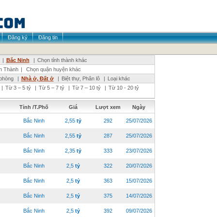
Đăng ký
Đăng tin
|
Bắc Ninh
|
Chọn tỉnh thành khác
n Thành
|
Chọn quận huyện khác
phòng
|
Nhà ở, Đất ở
|
Biệt thự, Phân lô
|
Loại khác
|
Từ 3 – 5 tỷ
|
Từ 5 – 7 tỷ
|
Từ 7 – 10 tỷ
|
Từ 10 - 20 tỷ
Tỉnh /T.Phố
Giá
Lượt xem
Ngày
Bắc Ninh
2,55
tỷ
292
25/07/2026
Bắc Ninh
2,55
tỷ
287
25/07/2026
Bắc Ninh
2,35
tỷ
333
23/07/2026
Bắc Ninh
2,5
tỷ
322
20/07/2026
Bắc Ninh
2,5
tỷ
363
15/07/2026
Bắc Ninh
2,5
tỷ
375
14/07/2026
Bắc Ninh
2,5
tỷ
392
09/07/2026