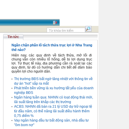
Tin tức
Ngăn chặn phân lô tách thửa trục lợi ở Nha Trang
thế nào?
Hiện nay, các quy định về tách thửa, mở lối đi
chung vẫn còn nhiều lổ hổng, dễ bị lợi dụng trục
lợi. Từ thực tế này, địa phương cần rà soát lại các
quy định, từ đó có hướng dẫn chi tiết để đảm bảo
quyền lợi cho người dân.
Thị trường BĐS bất ngờ tăng nhiệt với thông tin về
dự án “hot” sắp ra mắt
Phát triển bền vững là xu hướng tất yếu của doanh
nghiệp BĐS
Ngân hàng tuần qua: NHNN có loạt động thái mới,
lãi suất tăng trên khắp các thị trường
ACBS: NHNN đã bán ra 21 tỷ USD dự trữ ngoại tệ
từ đầu năm, có thể nâng lãi suất điều hành thêm
0,75 điểm %
Vay ngân hàng đầu tư bất động sản, nhà đầu tư
"ôm bom nợ"