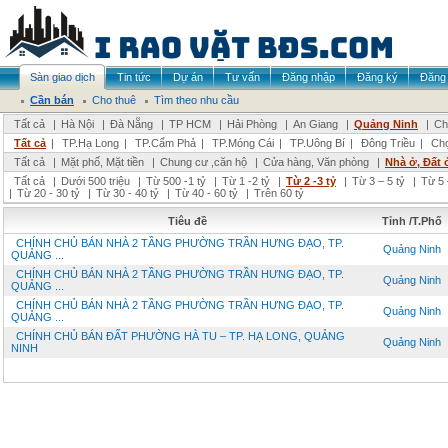
Sàn giao dịch
Tin tức
Dự án
Tư vấn
Đăng nhập
Đăng ký
Đăng 
Cần bán
Cho thuê
Tìm theo nhu cầu
Tất cả
|
Hà Nội
|
Đà Nẵng
|
TP HCM
|
Hải Phòng
|
An Giang
|
Quảng Ninh
|
Ch
Tất cả
|
TP.Hạ Long
|
TP.Cẩm Phả
|
TP.Móng Cái
|
TP.Uông Bí
|
Đông Triều
|
Chọ
Tất cả
|
Mặt phố, Mặt tiền
|
Chung cư ,căn hộ
|
Cửa hàng, Văn phòng
|
Nhà ở, Đất 
Tất cả
|
Dưới 500 triệu
|
Từ 500 -1 tỷ
|
Từ 1 -2 tỷ
|
Từ 2 -3 tỷ
|
Từ 3 – 5 tỷ
|
Từ 5 
|
Từ 20 - 30 tỷ
|
Từ 30 - 40 tỷ
|
Từ 40 - 60 tỷ
|
Trên 60 tỷ
Tiêu đề
Tỉnh /T.Phố
CHÍNH CHỦ BÁN NHÀ 2 TẦNG PHƯỜNG TRẦN HƯNG ĐẠO, TP.
Quảng Ninh
QUẢNG ...
CHÍNH CHỦ BÁN NHÀ 2 TẦNG PHƯỜNG TRẦN HƯNG ĐẠO, TP.
Quảng Ninh
QUẢNG ...
CHÍNH CHỦ BÁN NHÀ 2 TẦNG PHƯỜNG TRẦN HƯNG ĐẠO, TP.
Quảng Ninh
QUẢNG ...
CHÍNH CHỦ BÁN ĐẤT PHƯỜNG HÀ TU – TP. HẠ LONG, QUẢNG
Quảng Ninh
NINH