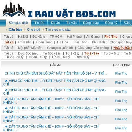
Sàn giao dịch
Tin tức
Dự án
Tư vấn
Đăng nhập
Đăng ký
Đăng 
Cần bán
Cho thuê
Tìm theo nhu cầu
Tất cả
|
Hà Nội
|
Đà Nẵng
|
TP HCM
|
Hải Phòng
|
An Giang
|
Phú Thọ
|
Chọn t
Tất cả
|
Cẩm Khê
|
Đoan Hùng
|
Hạ Hòa
|
Lâm Thao
|
Phù Ninh
|
Chọn quận huy
Tất cả
|
Mặt phố, Mặt tiền
|
Chung cư ,căn hộ
|
Cửa hàng, Văn phòng
|
Nhà ở, Đất 
Tất cả
|
Dưới 500 triệu
|
Từ 500 -1 tỷ
|
Từ 1 -2 tỷ
|
Từ 2 -3 tỷ
|
Từ 3 – 5 tỷ
|
Từ 5 
|
Từ 20 - 30 tỷ
|
Từ 30 - 40 tỷ
|
Từ 40 - 60 tỷ
|
Trên 60 tỷ
Tiêu đề
Tỉnh /T.Phố
CHÍNH CHỦ CẦN BÁN 02 LÔ ĐẤT MẶT TIỀN TỈNH LỘ 314 – VỊ TRÍ ...
Phú Thọ
🔥 HIẾM CÓ KHÓ TÌM – LÔ ĐẤT 2 MẶT TIỀN GẦN CHỢ MẺ QUÀNG
Phú Thọ
CHỈ ...
🔥 HIẾM CÓ KHÓ TÌM – LÔ ĐẤT 2 MẶT TIỀN GẦN CHỢ MẺ QUÀNG
Phú Thọ
CHỈ ...
🔥 ĐẤT TRUNG TÂM CẨM KHÊ – 100m² – SỔ HỒNG SẴN – CHỈ
Phú Thọ
NHỈNH ...
🔥 ĐẤT TRUNG TÂM CẨM KHÊ – 100m² – SỔ HỒNG SẴN – CHỈ
Phú Thọ
NHỈNH ...
🔥 ĐẤT TRUNG TÂM CẨM KHÊ – 100m² – SỔ HỒNG SẴN – CHỈ
Phú Thọ
NHỈNH ...
🔥 ĐẤT TRUNG TÂM CẨM KHÊ – 100m² – SỔ HỒNG SẴN – CHỈ
Phú Thọ
NHỈNH ...