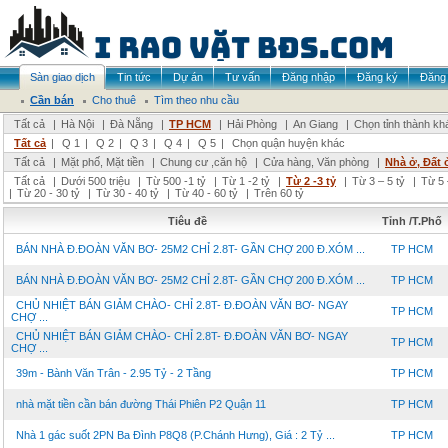
Sàn giao dịch
Tin tức
Dự án
Tư vấn
Đăng nhập
Đăng ký
Đăng 
Cần bán
Cho thuê
Tìm theo nhu cầu
Tất cả
|
Hà Nội
|
Đà Nẵng
|
TP HCM
|
Hải Phòng
|
An Giang
|
Chọn tỉnh thành kh
Tất cả
|
Q 1
|
Q 2
|
Q 3
|
Q 4
|
Q 5
|
Chọn quận huyện khác
Tất cả
|
Mặt phố, Mặt tiền
|
Chung cư ,căn hộ
|
Cửa hàng, Văn phòng
|
Nhà ở, Đất 
Tất cả
|
Dưới 500 triệu
|
Từ 500 -1 tỷ
|
Từ 1 -2 tỷ
|
Từ 2 -3 tỷ
|
Từ 3 – 5 tỷ
|
Từ 5 
|
Từ 20 - 30 tỷ
|
Từ 30 - 40 tỷ
|
Từ 40 - 60 tỷ
|
Trên 60 tỷ
Tiêu đề
Tỉnh /T.Phố
BÁN NHÀ Đ.ĐOÀN VĂN BƠ- 25M2 CHỈ 2.8T- GẦN CHỢ 200 Đ.XÓM ...
TP HCM
BÁN NHÀ Đ.ĐOÀN VĂN BƠ- 25M2 CHỈ 2.8T- GẦN CHỢ 200 Đ.XÓM ...
TP HCM
CHỦ NHIỆT BÁN GIẢM CHÀO- CHỈ 2.8T- Đ.ĐOÀN VĂN BƠ- NGAY
TP HCM
CHỢ ...
CHỦ NHIỆT BÁN GIẢM CHÀO- CHỈ 2.8T- Đ.ĐOÀN VĂN BƠ- NGAY
TP HCM
CHỢ ...
39m - Bành Văn Trân - 2.95 Tỷ - 2 Tầng
TP HCM
nhà mặt tiền cần bán đường Thái Phiên P2 Quận 11
TP HCM
Nhà 1 gác suốt 2PN Ba Đình P8Q8 (P.Chánh Hưng), Giá : 2 Tỷ ...
TP HCM