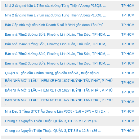
Nhà 2 tầng nở hậu L 7.5m sát đường Tùng Thiện Vương P13Q8. ...
TP HCM
Nhà 2 tầng nở hậu L 7.5m sát đường Tùng Thiện Vương P13Q8. ...
TP HCM
Bán Gấp nhà mặt tiền Kinh Doanh Đ số 9 BHH gần Aeon Tân Phú ...
TP HCM
Bán nhà 75m2 đường Số 9, Phường Linh Xuân, Thủ Đức, TP HCM, ...
TP HCM
Bán nhà 75m2 đường Số 9, Phường Linh Xuân, Thủ Đức, TP HCM, ...
TP HCM
Bán nhà 75m2 đường Số 9, Phường Linh Xuân, Thủ Đức, TP HCM, ...
TP HCM
Bán nhà 75m2 đường Số 9, Phường Linh Xuân, Thủ Đức, TP HCM, ...
TP HCM
QUẬN 8 - gần cầu Chánh Hưng, gần cầu chà và , thuận tiện di ...
TP HCM
BÁN NHÀ MỚI 1 LẦU – HẺM XE HƠI 1627 HUỲNH TẤN PHÁT, P. PHÚ
TP HCM
...
BÁN NHÀ MỚI 1 LẦU – HẺM XE HƠI 1627 HUỲNH TẤN PHÁT, P. PHÚ
TP HCM
...
BÁN NHÀ MỚI 1 LẦU – HẺM XE HƠI 1627 HUỲNH TẤN PHÁT, P. PHÚ
TP HCM
...
Nhà Đẹp 3 Tầng BTCT Âu Dương Lân P3Q8 - 3x6 – 3PN – Chỉ 2,x ...
TP HCM
Chung cư Nguyễn Thiện Thuật, QUẬN 3, DT 3.5 x 12.3m (36 ...
TP HCM
Chung cư Nguyễn Thiện Thuật, QUẬN 3, DT 3.5 x 12.3m (36 ...
TP HCM