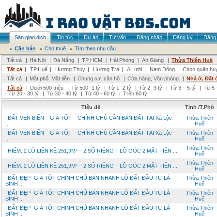
Sàn giao dịch
Tin tức
Dự án
Tư vấn
Đăng nhập
Đăng ký
Đăng 
Cần bán
Cho thuê
Tìm theo nhu cầu
Tất cả
|
Hà Nội
|
Đà Nẵng
|
TP HCM
|
Hải Phòng
|
An Giang
|
Thừa Thiên Huế
Tất cả
|
TP.Huế
|
Hương Thủy
|
Hương Trà
|
A Lưới
|
Nam Đông
|
Chọn quận hu
Tất cả
|
Mặt phố, Mặt tiền
|
Chung cư ,căn hộ
|
Cửa hàng, Văn phòng
|
Nhà ở, Đất 
Tất cả
|
Dưới 500 triệu
|
Từ 500 -1 tỷ
|
Từ 1 -2 tỷ
|
Từ 2 -3 tỷ
|
Từ 3 – 5 tỷ
|
Từ 5 
|
Từ 20 - 30 tỷ
|
Từ 30 - 40 tỷ
|
Từ 40 - 60 tỷ
|
Trên 60 tỷ
Tiêu đề
Tỉnh /T.Phố
ĐẤT VEN BIỂN – GIÁ TỐT – CHÍNH CHỦ CẦN BÁN ĐẤT TẠI Xã Lộc
Thừa Thiên
...
Huế
ĐẤT VEN BIỂN – GIÁ TỐT – CHÍNH CHỦ CẦN BÁN ĐẤT TẠI Xã Lộc
Thừa Thiên
...
Huế
Thừa Thiên
HIẾM: 2 LÔ LIỀN KỀ 251,9M² – 2 SỔ RIÊNG – LÔ GÓC 2 MẶT TIỀN ...
Huế
Thừa Thiên
HIẾM: 2 LÔ LIỀN KỀ 251,9M² – 2 SỔ RIÊNG – LÔ GÓC 2 MẶT TIỀN ...
Huế
ĐẤT ĐẸP- GIÁ TỐT CHÍNH CHỦ BÁN NHANH LÔ ĐẤT ĐẦU TƯ LÀ
Thừa Thiên
SINH ...
Huế
ĐẤT ĐẸP- GIÁ TỐT CHÍNH CHỦ BÁN NHANH LÔ ĐẤT ĐẦU TƯ LÀ
Thừa Thiên
SINH ...
Huế
ĐẤT ĐẸP- GIÁ TỐT CHÍNH CHỦ BÁN NHANH LÔ ĐẤT ĐẦU TƯ LÀ
Thừa Thiên
SINH ...
Huế