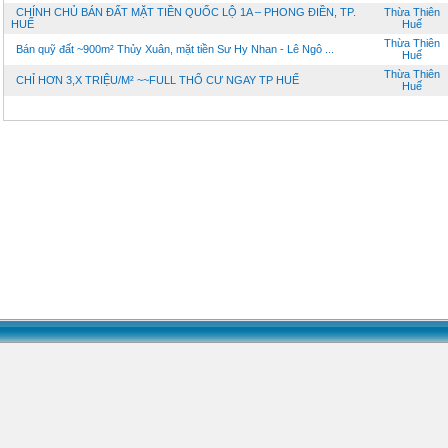
CHÍNH CHỦ BÁN ĐẤT MẶT TIỀN QUỐC LỘ 1A – PHONG ĐIỀN, TP.
Thừa Thiên
HUẾ
Huế
Thừa Thiên
Bán quỹ đất ~900m² Thủy Xuân, mặt tiền Sư Hy Nhan - Lê Ngô ...
Huế
Thừa Thiên
CHỈ HƠN 3,X TRIỆU/M² ~~FULL THỔ CƯ NGAY TP HUẾ
Huế