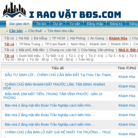
Sàn giao dịch
Tin tức
Dự án
Tư vấn
Đăng nhập
Đăng ký
Đăng 
Cần bán
Cho thuê
Tìm theo nhu cầu
Tất cả
|
Hà Nội
|
Đà Nẵng
|
TP HCM
|
Hải Phòng
|
An Giang
|
Khánh Hòa
|
Chọ
Tất cả
|
TP.Nha Trang
|
TP.Cam Ranh
|
Ninh Hòa
|
Khánh Sơn
|
Khánh Vĩnh
|
Ch
Tất cả
|
Mặt phố, Mặt tiền
|
Chung cư ,căn hộ
|
Cửa hàng, Văn phòng
|
Nhà ở, Đất 
Tất cả
|
Dưới 500 triệu
|
Từ 500 -1 tỷ
|
Từ 1 -2 tỷ
|
Từ 2 -3 tỷ
|
Từ 3 – 5 tỷ
|
Từ 5 
|
Từ 20 - 30 tỷ
|
Từ 30 - 40 tỷ
|
Từ 40 - 60 tỷ
|
Trên 60 tỷ
Tiêu đề
Tỉnh /T.Phố
ĐẦU TƯ SINH LỜI – CHÍNH CHỦ CẦN BÁN ĐẤT Tại Thôn Tân Thành,
Khánh Hòa
...
CHÍNH CHỦ BÁN NHANH ĐẤT PHƯỚC LÂM, TÂN ĐỊNH, KHÁNH
Khánh Hòa
HÒA
BÁN NHÀ 15M MẶT TIỀN- TRUNG TÂM VĨNH PHƯỚC -SẴN 10
Khánh Hòa
PHÒNG ...
Bán nhà 2 tầng mặt tiền Đoàn Trần Nghiệp cách biển Hòn ...
Khánh Hòa
Bán nhà 2 tầng mặt tiền Đoàn Trần Nghiệp cách biển Hòn ...
Khánh Hòa
Bán nhà 2 tầng mặt tiền Đoàn Trần Nghiệp cách biển Hòn ...
Khánh Hòa
CHÍNH CHỦ CẦN BÁN LÔ ĐẤT GIÁ RẺ NHẤT THỊ TRƯỜNG – TRỤC
Khánh Hòa
...