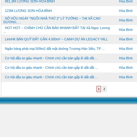
961,3M LƯƠNG SƠN-HÒA BÌNH
Hòa Bình
123M LƯƠNG SƠN-HÒA BÌNH
Hòa Bình
SỞ HỮU NGAY “NGÔI NHÀ THỨ 2” LÝ TƯỞNG – TẠI XÃ CAO
Hòa Bình
DƯƠNG, ...
HOT HOT – CHÍNH CHỦ CẦN BÁN NHANH ĐẤT TẠI Xã Ngọc Lương
Hòa Bình
...
LinhHK BÁN QUỸ ĐẤT GẦN 4.000m² – CẠNH DỰ ÁN LEGACY HILL
Hòa Bình
Ngân hàng phát mại 509m2 đất mặt đường Trương Hán Siêu, TP ...
Hòa Bình
Cơ hội đầu tư giàu nhanh - Chính chủ cần bán gấp lô đất đắt ...
Hòa Bình
Cơ hội đầu tư giàu nhanh - Chính chủ cần bán gấp lô đất đắt ...
Hòa Bình
Cơ hội đầu tư giàu nhanh - Chính chủ cần bán gấp lô đất đắt ...
Hòa Bình
1
2