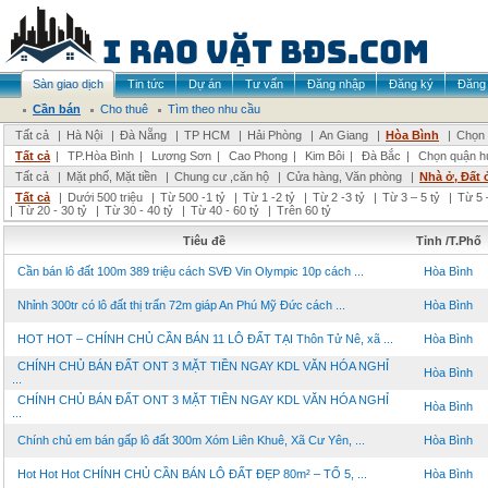
Sàn giao dịch
Tin tức
Dự án
Tư vấn
Đăng nhập
Đăng ký
Đăng 
Cần bán
Cho thuê
Tìm theo nhu cầu
Tất cả
|
Hà Nội
|
Đà Nẵng
|
TP HCM
|
Hải Phòng
|
An Giang
|
Hòa Bình
|
Chọn 
Tất cả
|
TP.Hòa Bình
|
Lương Sơn
|
Cao Phong
|
Kim Bôi
|
Đà Bắc
|
Chọn quận h
Tất cả
|
Mặt phố, Mặt tiền
|
Chung cư ,căn hộ
|
Cửa hàng, Văn phòng
|
Nhà ở, Đất 
Tất cả
|
Dưới 500 triệu
|
Từ 500 -1 tỷ
|
Từ 1 -2 tỷ
|
Từ 2 -3 tỷ
|
Từ 3 – 5 tỷ
|
Từ 5 
|
Từ 20 - 30 tỷ
|
Từ 30 - 40 tỷ
|
Từ 40 - 60 tỷ
|
Trên 60 tỷ
Tiêu đề
Tỉnh /T.Phố
Cần bán lô đất 100m 389 triệu cách SVĐ Vin Olympic 10p cách ...
Hòa Bình
Nhỉnh 300tr có lô đất thị trấn 72m giáp An Phú Mỹ Đức cách ...
Hòa Bình
HOT HOT – CHÍNH CHỦ CẦN BÁN 11 LÔ ĐẤT TẠI Thôn Tử Nê, xã ...
Hòa Bình
CHÍNH CHỦ BÁN ĐẤT ONT 3 MẶT TIỀN NGAY KDL VĂN HÓA NGHỈ
Hòa Bình
...
CHÍNH CHỦ BÁN ĐẤT ONT 3 MẶT TIỀN NGAY KDL VĂN HÓA NGHỈ
Hòa Bình
...
Chính chủ em bán gấp lô đất 300m Xóm Liên Khuê, Xã Cư Yên, ...
Hòa Bình
Hot Hot Hot CHÍNH CHỦ CẦN BÁN LÔ ĐẤT ĐẸP 80m² – TỔ 5, ...
Hòa Bình