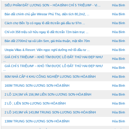
SIÊU PHẨM ĐẤT LƯƠNG SƠN – HÒA BÌNH CHỈ 5 TRIỆU/M² - Vị ...
Hòa Bình
Bán đất chính chủ gần Winstar Phú Thọ, diện tích 80,2m2, ...
Hòa Bình
Cách chợ Bến 7p có ngay lô đất thị trấn giá đầu tư 97m ...
Hòa Bình
Chỉ với 358 triệu sở hữu ngay lô đất thị trấn 72m bám trục ...
Hòa Bình
Bán đất 2700m2 tại xã Liên Sơn, giá thỏa thuận, mặt tiền 70m
Hòa Bình
Utopia Villas & Resort: Viên ngọc nghỉ dưỡng mở lối đầu tư ...
Hòa Bình
GIÁ CHỈ 5 TRIỆU/M² – KHÓ TÌM ĐƯỢC LÔ ĐẤT THỨ HAI ĐẸP NHƯ
Hòa Bình
...
GIÁ CHỈ 5 TRIỆU/M² – KHÓ TÌM ĐƯỢC LÔ ĐẤT THỨ HAI ĐẸP NHƯ
Hòa Bình
...
80M NHÀ CẤP 4 KHU CÔNG NGHIỆP LƯƠNG SƠN-HÒA BÌNH
Hòa Bình
160M TRUNG SƠN-LƯƠNG SƠN-HÒA BÌNH
Hòa Bình
2 LÔ 124,5M VÀ 156,9M LIÊN SƠN-LƯƠNG SƠN-HÒA BÌNH
Hòa Bình
2 LÔ ; LIÊN SƠN-LƯƠNG SƠN-HÒA BÌNH
Hòa Bình
2 LÔ 143,9M VÀ 143,8M TRUNG SƠN-LƯƠNG SƠN-HÒA BÌNH
Hòa Bình
138M TRUNG SƠN-LƯƠNG SƠN-HÒA BÌNH
Hòa Bình