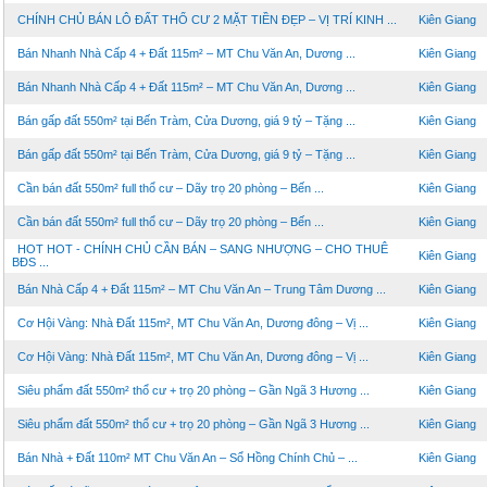
CHÍNH CHỦ BÁN LÔ ĐẤT THỔ CƯ 2 MẶT TIỀN ĐẸP – VỊ TRÍ KINH ...
Kiên Giang
Bán Nhanh Nhà Cấp 4 + Đất 115m² – MT Chu Văn An, Dương ...
Kiên Giang
Bán Nhanh Nhà Cấp 4 + Đất 115m² – MT Chu Văn An, Dương ...
Kiên Giang
Bán gấp đất 550m² tại Bến Tràm, Cửa Dương, giá 9 tỷ – Tặng ...
Kiên Giang
Bán gấp đất 550m² tại Bến Tràm, Cửa Dương, giá 9 tỷ – Tặng ...
Kiên Giang
Cần bán đất 550m² full thổ cư – Dãy trọ 20 phòng – Bến ...
Kiên Giang
Cần bán đất 550m² full thổ cư – Dãy trọ 20 phòng – Bến ...
Kiên Giang
HOT HOT - CHÍNH CHỦ CẦN BÁN – SANG NHƯỢNG – CHO THUÊ
Kiên Giang
BĐS ...
Bán Nhà Cấp 4 + Đất 115m² – MT Chu Văn An – Trung Tâm Dương ...
Kiên Giang
Cơ Hội Vàng: Nhà Đất 115m², MT Chu Văn An, Dương đông – Vị ...
Kiên Giang
Cơ Hội Vàng: Nhà Đất 115m², MT Chu Văn An, Dương đông – Vị ...
Kiên Giang
Siêu phẩm đất 550m² thổ cư + trọ 20 phòng – Gần Ngã 3 Hương ...
Kiên Giang
Siêu phẩm đất 550m² thổ cư + trọ 20 phòng – Gần Ngã 3 Hương ...
Kiên Giang
Bán Nhà + Đất 110m² MT Chu Văn An – Sổ Hồng Chính Chủ – ...
Kiên Giang