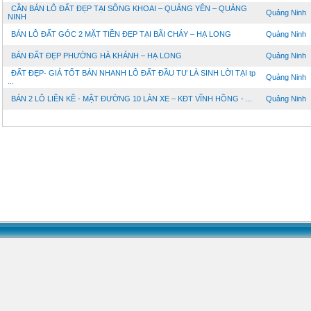
CẦN BÁN LÔ ĐẤT ĐẸP TẠI SÔNG KHOAI – QUẢNG YÊN – QUẢNG
Quảng Ninh
NINH
BÁN LÔ ĐẤT GÓC 2 MẶT TIỀN ĐẸP TẠI BÃI CHÁY – HẠ LONG
Quảng Ninh
BÁN ĐẤT ĐẸP PHƯỜNG HÀ KHÁNH – HẠ LONG
Quảng Ninh
ĐẤT ĐẸP- GIÁ TỐT BÁN NHANH LÔ ĐẤT ĐẦU TƯ LÀ SINH LỜI TẠI tp
Quảng Ninh
...
BÁN 2 LÔ LIỀN KỀ - MẶT ĐƯỜNG 10 LÀN XE – KĐT VĨNH HỒNG - ...
Quảng Ninh