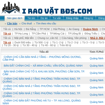
Sàn giao dịch
Tin tức
Dự án
Tư vấn
Đăng nhập
Đăng ký
Đăng 
Cần bán
Cho thuê
Tìm theo nhu cầu
Tất cả
|
Hà Nội
|
Đà Nẵng
|
TP HCM
|
Hải Phòng
|
An Giang
|
Quảng Ninh
|
Ch
Tất cả
|
TP.Hạ Long
|
TP.Cẩm Phả
|
TP.Móng Cái
|
TP.Uông Bí
|
Đông Triều
|
Chọ
Tất cả
|
Mặt phố, Mặt tiền
|
Chung cư ,căn hộ
|
Cửa hàng, Văn phòng
|
Nhà ở, Đất 
Tất cả
|
Dưới 500 triệu
|
Từ 500 -1 tỷ
|
Từ 1 -2 tỷ
|
Từ 2 -3 tỷ
|
Từ 3 – 5 tỷ
|
Từ 5 
|
Từ 20 - 30 tỷ
|
Từ 30 - 40 tỷ
|
Từ 40 - 60 tỷ
|
Trên 60 tỷ
Tiêu đề
Tỉnh /T.Phố
CHÍNH CHỦ CẦN BÁN NHÀ 2 TẦNG – PHƯỜNG MÔNG DƯƠNG,
Quảng Ninh
CẨM PHẢ
BÁN ĐẤT CHÍNH CHỦ – XÃ MINH CHÂU, VÂN ĐỒN, QUẢNG NINH
Quảng Ninh
BÁN NHÀ CHÍNH CHỦ TỔ 9, KHU AN SƠN, PHƯỜNG CẨM SƠN, TP.
Quảng Ninh
CẨM ...
CHÍNH CHỦ BÁN NHÀ 2 TẦNG PHƯỜNG TRẦN HƯNG ĐẠO, TP.
Quảng Ninh
QUẢNG ...
CHÍNH CHỦ BÁN NHÀ 2 TẦNG PHƯỜNG TRẦN HƯNG ĐẠO, TP.
Quảng Ninh
QUẢNG ...
CHÍNH CHỦ BÁN NHÀ 2 TẦNG PHƯỜNG TRẦN HƯNG ĐẠO, TP.
Quảng Ninh
QUẢNG ...
CHÍNH CHỦ BÁN ĐẤT PHƯỜNG HÀ TU – TP. HẠ LONG, QUẢNG
Quảng Ninh
NINH