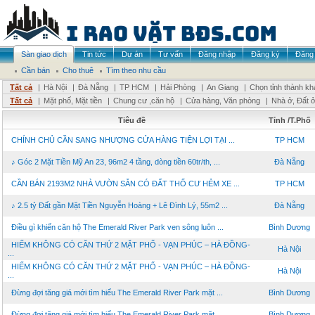
Sàn giao dịch
Tin tức
Dự án
Tư vấn
Đăng nhập
Đăng ký
Đăng 
Cần bán
Cho thuê
Tìm theo nhu cầu
Tất cả
|
Hà Nội
|
Đà Nẵng
|
TP HCM
|
Hải Phòng
|
An Giang
|
Chọn tỉnh thành kh
Tất cả
|
Mặt phố, Mặt tiền
|
Chung cư ,căn hộ
|
Cửa hàng, Văn phòng
|
Nhà ở, Đất 
Tiêu đề
Tỉnh /T.Phố
CHÍNH CHỦ CẦN SANG NHƯỢNG CỬA HÀNG TIỆN LỢI TẠI ...
TP HCM
♪ Góc 2 Mặt Tiền Mỹ An 23, 96m2 4 tầng, dòng tiền 60tr/th, ...
Đà Nẵng
CẦN BÁN 2193M2 NHÀ VƯỜN SẴN CÓ ĐẤT THỔ CƯ HẺM XE ...
TP HCM
♪ 2.5 tỷ Đất gần Mặt Tiền Nguyễn Hoàng + Lê Đình Lý, 55m2 ...
Đà Nẵng
Điều gì khiến căn hộ The Emerald River Park ven sông luôn ...
Bình Dương
HIẾM KHÔNG CÓ CĂN THỨ 2 MẶT PHỐ - VẠN PHÚC – HÀ ĐỒNG-
Hà Nội
...
HIẾM KHÔNG CÓ CĂN THỨ 2 MẶT PHỐ - VẠN PHÚC – HÀ ĐỒNG-
Hà Nội
...
Đừng đợi tăng giá mới tìm hiểu The Emerald River Park mặt ...
Bình Dương
Đừng đợi tăng giá mới tìm hiểu The Emerald River Park mặt ...
Bình Dương