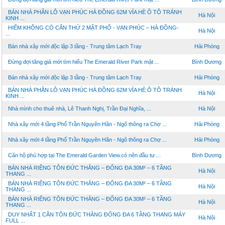
BÁN NHÀ PHÂN LÔ VẠN PHÚC HÀ ĐỒNG 62M VỈA HÈ Ô TÔ TRÁNH
Hà Nội
KINH ...
HIẾM KHÔNG CÓ CĂN THỨ 2 MẶT PHỐ - VẠN PHÚC – HÀ ĐỒNG-
Hà Nội
...
Bán nhà xây mới độc lập 3 tầng - Trung tâm Lạch Tray
Hải Phòng
Đừng đợi tăng giá mới tìm hiểu The Emerald River Park mặt ...
Bình Dương
Bán nhà xây mới độc lập 3 tầng - Trung tâm Lạch Tray
Hải Phòng
BÁN NHÀ PHÂN LÔ VẠN PHÚC HÀ ĐỒNG 62M VỈA HÈ Ô TÔ TRÁNH
Hà Nội
KINH ...
Nhà mình cho thuê nhà, Lê Thanh Nghị, Trần Đại Nghĩa, ...
Hà Nội
Nhà xây mới 4 tầng Phố Trần Nguyên Hãn - Ngõ thông ra Chợ ...
Hải Phòng
Nhà xây mới 4 tầng Phố Trần Nguyên Hãn - Ngõ thông ra Chợ ...
Hải Phòng
Căn hộ phù hợp tại The Emerald Garden View.có nên đầu tư ...
Bình Dương
BÁN NHÀ RIÊNG TÔN ĐỨC THẮNG – ĐỐNG ĐA 30M² – 6 TẦNG
Hà Nội
THANG ...
BÁN NHÀ RIÊNG TÔN ĐỨC THẮNG – ĐỐNG ĐA 30M² – 6 TẦNG
Hà Nội
THANG ...
BÁN NHÀ RIÊNG TÔN ĐỨC THẮNG – ĐỐNG ĐA 30M² – 6 TẦNG
Hà Nội
THANG ...
DUY NHẤT 1 CĂN TÔN ĐỨC THẮNG ĐỐNG ĐA 6 TẦNG THANG MÁY
Hà Nội
FULL ...