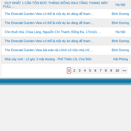
DUY NHẤT 1 CĂN TÔN ĐỨC THẮNG ĐỐNG ĐA 6 TẦNG THANG MÁY
Hà Nội
FULL ...
The Emerald Garden View có thể là một dự án đáng để tham ...
Bình Dương
The Emerald Garden View có thể là một dự án đáng để tham ...
Bình Dương
Cho thuê nhà, Chùa Láng, Nguyễn Chí Thanh, Đống Đa, 171m2x ...
Hà Nội
The Emerald Garden View có thể là một dự án đáng để tham ...
Bình Dương
The Emerald Garden View bài toán tài chính sở hữu nhà chỉ ...
Bình Dương
Nhà xây mới - Lô góc 3 mặt thoáng - Phố Thiên Lôi, Chợ Đôn
Hải Phòng
1
2
3
4
5
6
7
8
9
10
>>